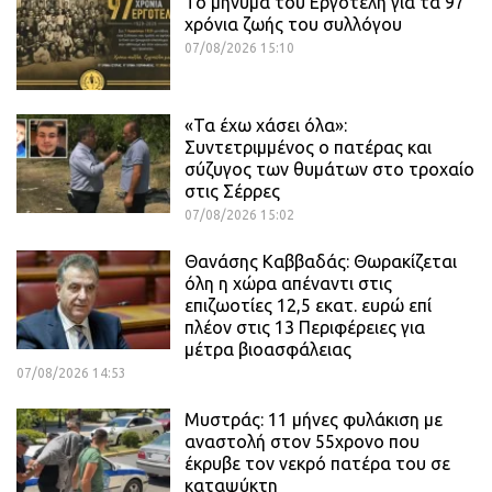
Το μήνυμα του Εργοτέλη για τα 97
χρόνια ζωής του συλλόγου
07/08/2026 15:10
«Τα έχω χάσει όλα»:
Συντετριμμένος ο πατέρας και
σύζυγος των θυμάτων στο τροχαίο
στις Σέρρες
07/08/2026 15:02
Θανάσης Καββαδάς: Θωρακίζεται
όλη η χώρα απέναντι στις
επιζωοτίες 12,5 εκατ. ευρώ επί
πλέον στις 13 Περιφέρειες για
μέτρα βιοασφάλειας
07/08/2026 14:53
Μυστράς: 11 μήνες φυλάκιση με
αναστολή στον 55χρονο που
έκρυβε τον νεκρό πατέρα του σε
καταψύκτη