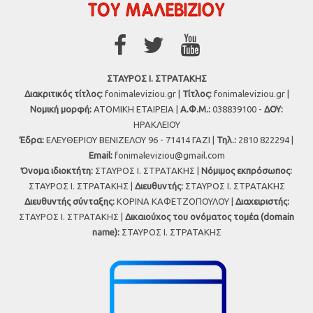
ΣΤΑΥΡΟΣ Ι. ΣΤΡΑΤΑΚΗΣ
Διακριτικός τίτλος:
fonimaleviziou.gr |
Τίτλος:
fonimaleviziou.gr |
Νομική μορφή:
ΑΤΟΜΙΚΗ ΕΤΑΙΡΕΙΑ |
Α.Φ.Μ.:
038839100 -
ΔΟΥ:
ΗΡΑΚΛΕΙΟΥ
Έδρα:
ΕΛΕΥΘΕΡΙΟΥ ΒΕΝΙΖΕΛΟΥ 96 - 71414 ΓΑΖΙ |
Τηλ.:
2810 822294 |
Εmail:
fonimaleviziou@gmail.com
Όνομα ιδιοκτήτη:
ΣΤΑΥΡΟΣ Ι. ΣΤΡΑΤΑΚΗΣ |
Νόμιμος εκπρόσωπος:
ΣΤΑΥΡΟΣ Ι. ΣΤΡΑΤΑΚΗΣ |
Διευθυντής:
ΣΤΑΥΡΟΣ Ι. ΣΤΡΑΤΑΚΗΣ
Διευθυντής σύνταξης:
ΚΟΡΙΝΑ ΚΑΦΕΤΖΟΠΟΥΛΟΥ |
Διαχειριστής:
ΣΤΑΥΡΟΣ Ι. ΣΤΡΑΤΑΚΗΣ |
Δικαιούχος του ονόματος τομέα (domain
name):
ΣΤΑΥΡΟΣ Ι. ΣΤΡΑΤΑΚΗΣ