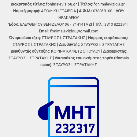
Διακριτικός τίτλος:
fonimaleviziou.gr |
Τίτλος:
fonimaleviziou.gr |
Νομική μορφή:
ΑΤΟΜΙΚΗ ΕΤΑΙΡΕΙΑ |
Α.Φ.Μ.:
038839100 -
ΔΟΥ:
ΗΡΑΚΛΕΙΟΥ
Έδρα:
ΕΛΕΥΘΕΡΙΟΥ ΒΕΝΙΖΕΛΟΥ 96 - 71414 ΓΑΖΙ |
Τηλ.:
2810 822294 |
Εmail:
fonimaleviziou@gmail.com
Όνομα ιδιοκτήτη:
ΣΤΑΥΡΟΣ Ι. ΣΤΡΑΤΑΚΗΣ |
Νόμιμος εκπρόσωπος:
ΣΤΑΥΡΟΣ Ι. ΣΤΡΑΤΑΚΗΣ |
Διευθυντής:
ΣΤΑΥΡΟΣ Ι. ΣΤΡΑΤΑΚΗΣ
Διευθυντής σύνταξης:
ΚΟΡΙΝΑ ΚΑΦΕΤΖΟΠΟΥΛΟΥ |
Διαχειριστής:
ΣΤΑΥΡΟΣ Ι. ΣΤΡΑΤΑΚΗΣ |
Δικαιούχος του ονόματος τομέα (domain
name):
ΣΤΑΥΡΟΣ Ι. ΣΤΡΑΤΑΚΗΣ