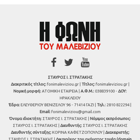
ΣΤΑΥΡΟΣ Ι. ΣΤΡΑΤΑΚΗΣ
Διακριτικός τίτλος:
fonimaleviziou.gr |
Τίτλος:
fonimaleviziou.gr |
Νομική μορφή:
ΑΤΟΜΙΚΗ ΕΤΑΙΡΕΙΑ |
Α.Φ.Μ.:
038839100 -
ΔΟΥ:
ΗΡΑΚΛΕΙΟΥ
Έδρα:
ΕΛΕΥΘΕΡΙΟΥ ΒΕΝΙΖΕΛΟΥ 96 - 71414 ΓΑΖΙ |
Τηλ.:
2810 822294 |
Εmail:
fonimaleviziou@gmail.com
Όνομα ιδιοκτήτη:
ΣΤΑΥΡΟΣ Ι. ΣΤΡΑΤΑΚΗΣ |
Νόμιμος εκπρόσωπος:
ΣΤΑΥΡΟΣ Ι. ΣΤΡΑΤΑΚΗΣ |
Διευθυντής:
ΣΤΑΥΡΟΣ Ι. ΣΤΡΑΤΑΚΗΣ
Διευθυντής σύνταξης:
ΚΟΡΙΝΑ ΚΑΦΕΤΖΟΠΟΥΛΟΥ |
Διαχειριστής:
ΣΤΑΥΡΟΣ Ι. ΣΤΡΑΤΑΚΗΣ |
Δικαιούχος του ονόματος τομέα (domain