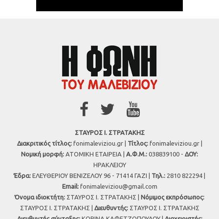
ΣΤΑΥΡΟΣ Ι. ΣΤΡΑΤΑΚΗΣ
Διακριτικός τίτλος:
fonimaleviziou.gr |
Τίτλος:
fonimaleviziou.gr |
Νομική μορφή:
ΑΤΟΜΙΚΗ ΕΤΑΙΡΕΙΑ |
Α.Φ.Μ.:
038839100 -
ΔΟΥ:
ΗΡΑΚΛΕΙΟΥ
Έδρα:
ΕΛΕΥΘΕΡΙΟΥ ΒΕΝΙΖΕΛΟΥ 96 - 71414 ΓΑΖΙ |
Τηλ.:
2810 822294 |
Εmail:
fonimaleviziou@gmail.com
Όνομα ιδιοκτήτη:
ΣΤΑΥΡΟΣ Ι. ΣΤΡΑΤΑΚΗΣ |
Νόμιμος εκπρόσωπος:
ΣΤΑΥΡΟΣ Ι. ΣΤΡΑΤΑΚΗΣ |
Διευθυντής:
ΣΤΑΥΡΟΣ Ι. ΣΤΡΑΤΑΚΗΣ
Διευθυντής σύνταξης:
ΚΟΡΙΝΑ ΚΑΦΕΤΖΟΠΟΥΛΟΥ |
Διαχειριστής: