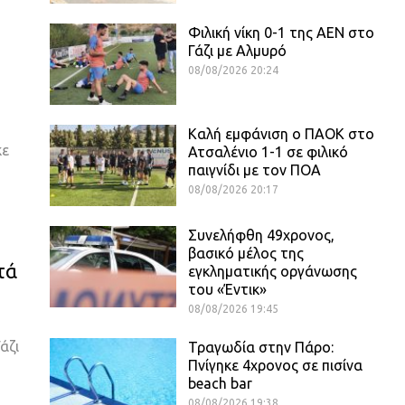
Φιλική νίκη 0-1 της ΑΕΝ στο
Γάζι με Αλμυρό
08/08/2026 20:24
Καλή εμφάνιση ο ΠΑΟΚ στο
κε
Ατσαλένιο 1-1 σε φιλικό
παιγνίδι με τον ΠΟΑ
08/08/2026 20:17
Συνελήφθη 49χρονος,
βασικό μέλος της
τά
εγκληματικής οργάνωσης
του «Έντικ»
08/08/2026 19:45
άζι
Τραγωδία στην Πάρο:
Πνίγηκε 4χρονος σε πισίνα
beach bar
08/08/2026 19:38