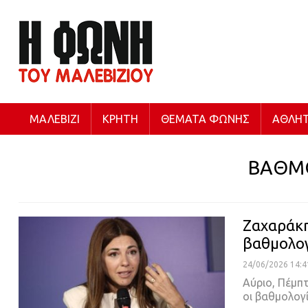
ΜΑΛΕΒΊΖΙ
ΚΡΉΤΗ
ΘΈΜΑΤΑ ΦΩΝΉΣ
ΑΘΛΗΤ
ΒΑΘΜ
Ζαχαράκη
βαθμολογ
24/06/2026 14:4
Αύριο, Πέμπτ
οι βαθμολογ