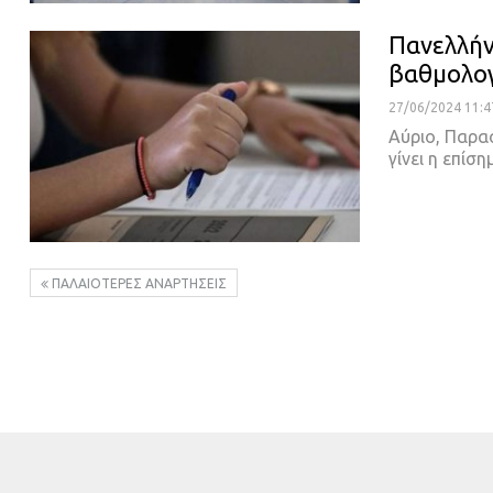
Πανελλήν
βαθμολογ
27/06/2024 11:4
Αύριο, Παρασ
γίνει η επίσ
ΠΑΛΑΙΌΤΕΡΕΣ ΑΝΑΡΤΉΣΕΙΣ