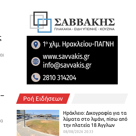
ς
αι
 –
Ροή Ειδήσεων
Ηράκλειο: Δικογραφία για τα
λύματα στο λιμάνι, πίσω από
θα
την πλατεία 18 Άγγλων
08/08/2026 20:33