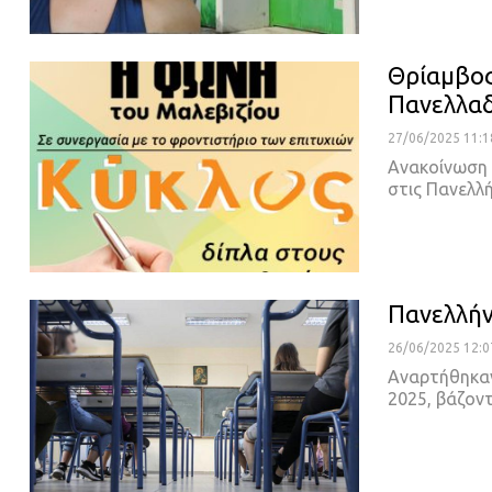
Θρίαμβος
Πανελλαδ
27/06/2025 11:1
Ανακοίνωση 
στις Πανελλ
Πανελλήν
26/06/2025 12:0
Aναρτήθηκαν
2025, βάζον