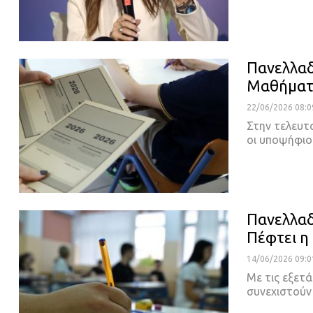
Πανελλαδι
Μαθήματα
22/06/2026 08:0
Στην τελευτ
οι υποψήφιο
Πανελλαδ
Πέφτει η
14/06/2026 09:0
Με τις εξετά
συνεχιστούν