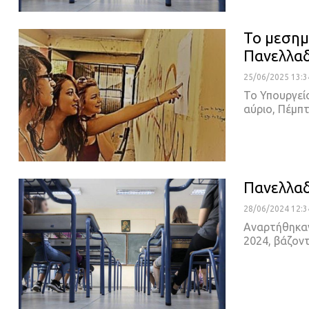
Το μεσημ
Πανελλαδ
25/06/2025 13:3
Το Υπουργεί
αύριο, Πέμπτ
Πανελλαδ
28/06/2024 12:3
Αναρτήθηκαν
2024, βάζον