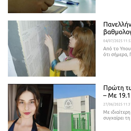
Πανελλήν
βαθμολογ
04/07/2025 11:5
Από το Υπου
ότι σήμερα,
Πρώτη τω
– Με 19.
27/06/2025 11:3
Με ιδιαίτερ
συγχαίρει τ