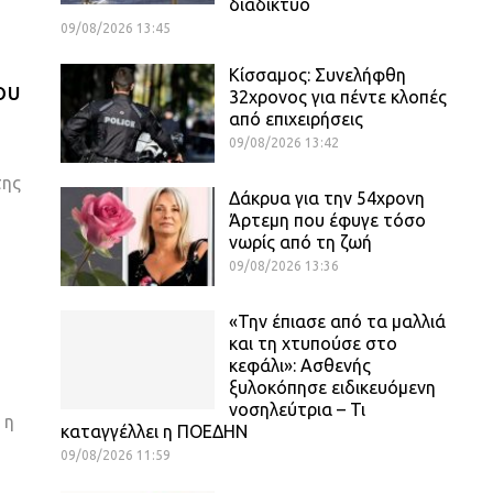
διαδίκτυο
09/08/2026 13:45
Κίσσαμος: Συνελήφθη
ου
32χρονος για πέντε κλοπές
από επιχειρήσεις
09/08/2026 13:42
της
Δάκρυα για την 54χρονη
Άρτεμη που έφυγε τόσο
νωρίς από τη ζωή
09/08/2026 13:36
«Την έπιασε από τα μαλλιά
και τη χτυπούσε στο
κεφάλι»: Ασθενής
ξυλοκόπησε ειδικευόμενη
νοσηλεύτρια – Τι
 η
καταγγέλλει η ΠΟΕΔΗΝ
09/08/2026 11:59