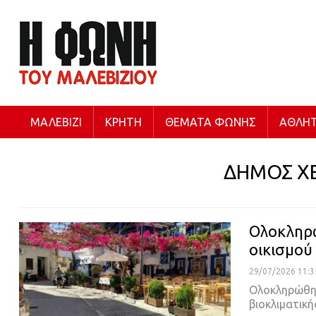
ΜΑΛΕΒΊΖΙ
ΚΡΉΤΗ
ΘΈΜΑΤΑ ΦΩΝΉΣ
ΑΘΛΗΤ
ΔΗΜΟΣ Χ
Ολοκληρώ
οικισμού
29/07/2026 11:3
Ολοκληρώθηκ
βιοκλιματικ