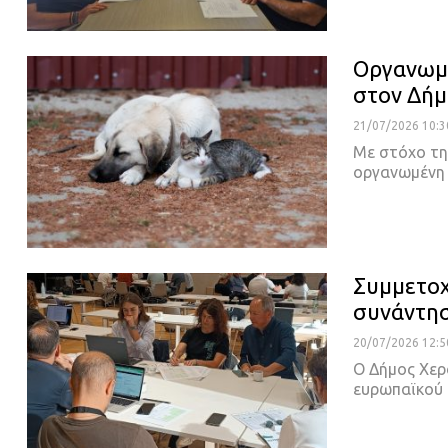
Οργανωμέ
στον Δή
21/07/2026 10:3
Με στόχο τη
οργανωμένη 
Συμμετοχ
συνάντησ
20/07/2026 12:5
Ο Δήμος Χερ
ευρωπαϊκού 