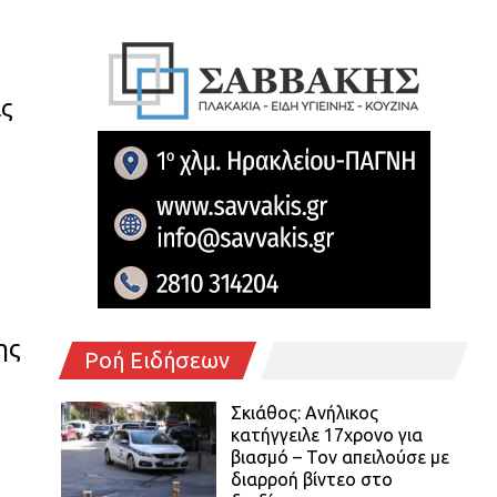
ις
ης
Ροή Ειδήσεων
Σκιάθος: Ανήλικος
κατήγγειλε 17χρονο για
βιασμό – Τον απειλούσε με
διαρροή βίντεο στο