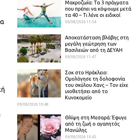
Μακροζωία: Τα 3 πράγματα
που πρέπει να κόψουμε μετά
τα 40 – Τι λένε οι ειδικοί
ώα
09/08/2026 11:54
Αποκατάσταση βλάβης στη
μεγάλη γεώτρηση των
Βασιλειών από τη ΔΕΥΑΗ
09/08/2026 11:47
Σοκ στο Ηράκλειο:
Ομολόγησε τη δολοφονία
του σκύλου Χανς – Τον είχε
κή
υιοθετήσει από το
Κυνοκομείο
09/08/2026 10:48
υ
Θλίψη στη Μεσαρά: Έφυγε
από τη ζωή ο αγαπητός
Μανώλης
09/08/2026 10:42