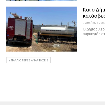
Και ο Δή
κατάσβεσ
25/06/2026 20:4
Ο Δήμος Χερ
πυρκαγιάς σ
ΠΑΛΑΙΌΤΕΡΕΣ ΑΝΑΡΤΉΣΕΙΣ