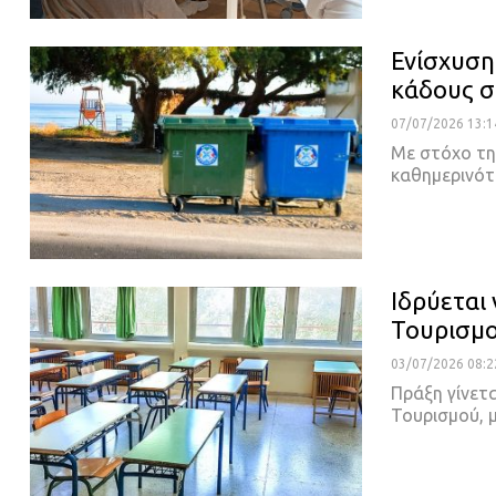
Ενίσχυση
κάδους 
07/07/2026 13:1
Με στόχο τη
καθημερινότ
Ιδρύεται
Τουρισμ
03/07/2026 08:2
Πράξη γίνετ
Τουρισμού,