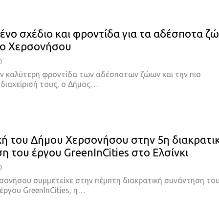
νο σχέδιο και φροντίδα για τα αδέσποτα ζ
μο Χερσονήσου
0
ν καλύτερη φροντίδα των αδέσποτων ζώων και την πιο
διαχείρισή τους, ο Δήμος…
ή του Δήμου Χερσονήσου στην 5η διακρατι
η του έργου GreenInCities στο Ελσίνκι
0
σονήσου συμμετείχε στην πέμπτη διακρατική συνάντηση το
έργου GreenInCities, η…