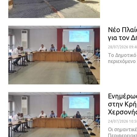
Νέο Πλαί
για τον 
28/07/2026 09:4
Το Δημοτικό
περιεχόμενο
Ενημέρωσ
στην Κρή
Χερσονή
24/07/2026 10:5
Οι σημαντικ
Περιφερειακ