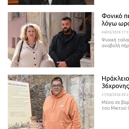
Φονικό π
λόγω ωρ
04/05/2026 17:3
Ψυχική ταλα
αναβολή πήρ
Ηράκλειο:
36χρονης
27/04/2026 09:2
Μέσα σε βαρύ
του Μικτού