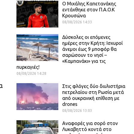
O Mιχάλης Καπετανάκης
εντάχθηκε στον Π.Α.Ο.Κ
Κρουσώνα
08/08/2026 14:33
Δύσκολες οι επόμενες
ημέρες στην Κρήτη: Ισχυροί
άνεμοι έως 9 μποφόρ θα
σαρώσουν το νησί –
«Καμπανάκι» για τις
πυρκαγιές!
08/08/2026 14:28
α
Στις φλόγες δύο διυλιστήρια
πετρελαίου στη Ρωσία μετά
από ουκρανική επίθεση με
drones
08/08/2026 13:03
Αναφορές για σορό στον
Λυκαβηττό κοντά στο