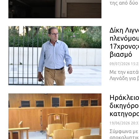
της από δύο
Δίκη Λιγ
πλενόμουν
17χρονο;
βιασμό
09/07/2026 15:2
Με την κατά
Λιγνάδη για
Ηράκλειο
δικηγόρο
κατηγορο
19/06/2026 20:3
Σύμφωνα με 
αποκαλυπτικ