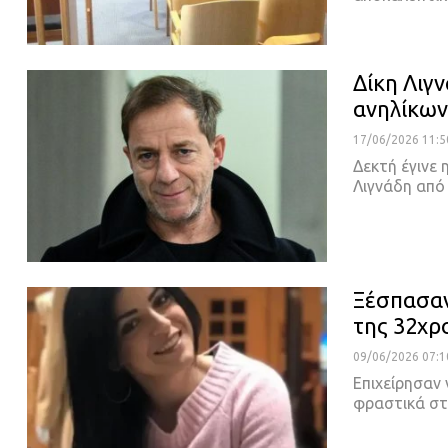
Δίκη Λιγν
ανηλίκων
17/06/2026 11:5
Δεκτή έγινε 
Λιγνάδη απ
Ξέσπασαν
της 32χρ
09/06/2026 07:1
Eπιχείρησαν
φραστικά στ