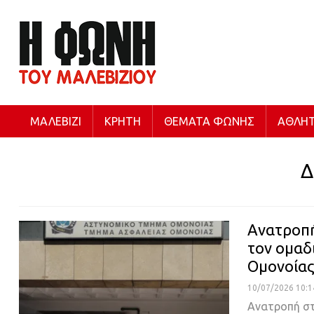
ΜΑΛΕΒΊΖΙ
ΚΡΉΤΗ
ΘΈΜΑΤΑ ΦΩΝΉΣ
ΑΘΛΗΤ
Δ
Ανατροπή
τον ομαδ
Ομονοία
10/07/2026 10:1
Ανατροπή στ