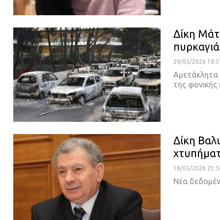
Δίκη Μάτ
πυρκαγιά
29/05/2026 18:3
Αμετάκλητα 
της φονικής
Δίκη Βαλ
χτυπήμα
18/05/2026 21:3
Νέα δεδομέν