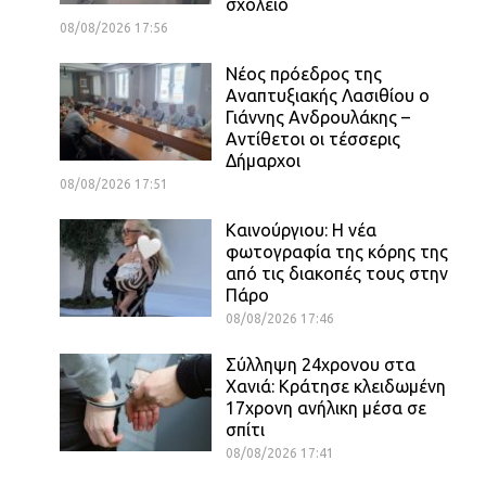
σχολείο
08/08/2026 17:56
Νέος πρόεδρος της
Αναπτυξιακής Λασιθίου ο
Γιάννης Ανδρουλάκης –
Αντίθετοι οι τέσσερις
Δήμαρχοι
08/08/2026 17:51
Καινούργιου: Η νέα
φωτογραφία της κόρης της
από τις διακοπές τους στην
Πάρο
08/08/2026 17:46
Σύλληψη 24χρονου στα
Χανιά: Κράτησε κλειδωμένη
17χρονη ανήλικη μέσα σε
σπίτι
08/08/2026 17:41