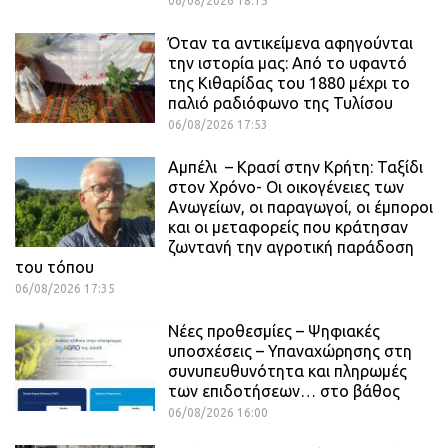
06/08/2026 18:15
Όταν τα αντικείμενα αφηγούνται
την ιστορία μας: Από το υφαντό
της Κιθαρίδας του 1880 μέχρι το
παλιό ραδιόφωνο της Τυλίσου
06/08/2026 17:53
Αμπέλι – Κρασί στην Κρήτη: Ταξίδι
στον Χρόνο- Οι οικογένειες των
Ανωγείων, οι παραγωγοί, οι έμποροι
και οι μεταφορείς που κράτησαν
ζωντανή την αγροτική παράδοση
του τόπου
06/08/2026 17:35
Νέες προθεσμίες – Ψηφιακές
υποσχέσεις – Υπαναχώρησης στη
συνυπευθυνότητα και πληρωμές
των επιδοτήσεων… στο βάθος
06/08/2026 16:00