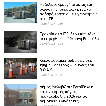
Ηράκλειο: Κραυγή αγωνίας και
συλλογή υπογραφών μετά το
σοβαρό τροχαίο με τη φοιτήτρια
στο ΙΤΕ
06/08/2026 19:06
Τροχαίο στο ΙΤΕ: Στο «Αττικόν»
μεταφέρθηκε η 20χρονη Ραφαέλα
06/08/2026 18:33
Κυκλοφοριακές ρυθμίσεις στο
τμήμα Καρτερός – Γούρνες του
Β.Ο.Α.Κ.
06/08/2026 18:26
Δήμος Μαλεβιζίου: Εγκρίθηκε η
κατανομή της πάγιας
προκαταβολής 2026 για τις
Δημοτικές Κοινότητες