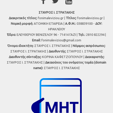
ΣΤΑΥΡΟΣ Ι. ΣΤΡΑΤΑΚΗΣ
Διακριτικός τίτλος:
fonimaleviziou.gr |
Τίτλος:
fonimaleviziou.gr |
Νομική μορφή:
ΑΤΟΜΙΚΗ ΕΤΑΙΡΕΙΑ |
Α.Φ.Μ.:
038839100 -
ΔΟΥ:
ΗΡΑΚΛΕΙΟΥ
Έδρα:
ΕΛΕΥΘΕΡΙΟΥ ΒΕΝΙΖΕΛΟΥ 96 - 71414 ΓΑΖΙ |
Τηλ.:
2810 822294 |
Εmail:
fonimaleviziou@gmail.com
Όνομα ιδιοκτήτη:
ΣΤΑΥΡΟΣ Ι. ΣΤΡΑΤΑΚΗΣ |
Νόμιμος εκπρόσωπος:
ΣΤΑΥΡΟΣ Ι. ΣΤΡΑΤΑΚΗΣ |
Διευθυντής:
ΣΤΑΥΡΟΣ Ι. ΣΤΡΑΤΑΚΗΣ
Διευθυντής σύνταξης:
ΚΟΡΙΝΑ ΚΑΦΕΤΖΟΠΟΥΛΟΥ |
Διαχειριστής:
ΣΤΑΥΡΟΣ Ι. ΣΤΡΑΤΑΚΗΣ |
Δικαιούχος του ονόματος τομέα (domain
name):
ΣΤΑΥΡΟΣ Ι. ΣΤΡΑΤΑΚΗΣ