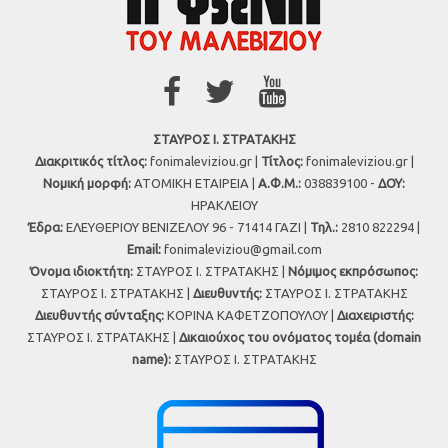
ΣΤΑΥΡΟΣ Ι. ΣΤΡΑΤΑΚΗΣ
Διακριτικός τίτλος:
fonimaleviziou.gr |
Τίτλος:
fonimaleviziou.gr |
Νομική μορφή:
ΑΤΟΜΙΚΗ ΕΤΑΙΡΕΙΑ |
Α.Φ.Μ.:
038839100 -
ΔΟΥ:
ΗΡΑΚΛΕΙΟΥ
Έδρα:
ΕΛΕΥΘΕΡΙΟΥ ΒΕΝΙΖΕΛΟΥ 96 - 71414 ΓΑΖΙ |
Τηλ.:
2810 822294 |
Εmail:
fonimaleviziou@gmail.com
Όνομα ιδιοκτήτη:
ΣΤΑΥΡΟΣ Ι. ΣΤΡΑΤΑΚΗΣ |
Νόμιμος εκπρόσωπος:
ΣΤΑΥΡΟΣ Ι. ΣΤΡΑΤΑΚΗΣ |
Διευθυντής:
ΣΤΑΥΡΟΣ Ι. ΣΤΡΑΤΑΚΗΣ
Διευθυντής σύνταξης:
ΚΟΡΙΝΑ ΚΑΦΕΤΖΟΠΟΥΛΟΥ |
Διαχειριστής:
ΣΤΑΥΡΟΣ Ι. ΣΤΡΑΤΑΚΗΣ |
Δικαιούχος του ονόματος τομέα (domain
name):
ΣΤΑΥΡΟΣ Ι. ΣΤΡΑΤΑΚΗΣ