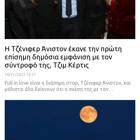
Η Τζένιφερ Άνιστον έκανε την πρώτη
επίσημη δημόσια εμφάνιση με τον
σύντροφό της, Τζιμ Κέρτις
18/11/2025 19:27
Full in love είναι η διάσημη σταρ, Τζένιφερ Άνιστον, και
μάλιστα όλα δείχνουν ότι η σχέση της με τον…