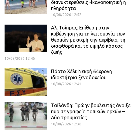
διανυκτερεύσεις -Ικανοποιητική η
πληρότητα
10/08/2026 12:52
Αλ. Τσίπρας: Επίθεση στην
κυβέρνηση για τη λειτουργία των
θεσμών με αιχμή την ακρίβεια, τη
διαφθορά και το υψηλό κόστος
ζωής
10/08/2026 12:46
Πόρτο Χέλι: Νεκρή 64χρονη
ιδιοκτήτρια ξενοδοχείου
10/08/2026 12:41
Ταϊλάνδη: Πρώην βουλευτής άνοιξε
πυρ σε γραφεία τοπικών αρχών –
Δύο τραυματίες
10/08/2026 12:36