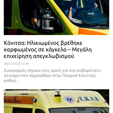
Κόνιτσα: Ηλικιωμένος βρέθηκε
καρφωμένος σε κάγκελα – Μεγάλη
επιχείρηση απεγκλωβισμού
20/07/2026 13:00
Συναγερμός σήμανε στις αρχές για ένα σοβαρότατο
ατύχημα που σημειώθηκε στην Πουρνιά Κόνιτσας
καθώς…