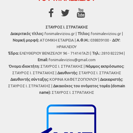
ΣΤΑΥΡΟΣ Ι. ΣΤΡΑΤΑΚΗΣ
Διακριτικός τίτλος:
fonimaleviziou.gr |
Τίτλος:
fonimaleviziou.gr |
Νομική μορφή:
ΑΤΟΜΙΚΗ ΕΤΑΙΡΕΙΑ |
Α.Φ.Μ.:
038839100 -
ΔΟΥ:
ΗΡΑΚΛΕΙΟΥ
Έδρα:
ΕΛΕΥΘΕΡΙΟΥ ΒΕΝΙΖΕΛΟΥ 96 - 71414 ΓΑΖΙ |
Τηλ.:
2810 822294 |
Εmail:
fonimaleviziou@gmail.com
Όνομα ιδιοκτήτη:
ΣΤΑΥΡΟΣ Ι. ΣΤΡΑΤΑΚΗΣ |
Νόμιμος εκπρόσωπος:
ΣΤΑΥΡΟΣ Ι. ΣΤΡΑΤΑΚΗΣ |
Διευθυντής:
ΣΤΑΥΡΟΣ Ι. ΣΤΡΑΤΑΚΗΣ
Διευθυντής σύνταξης:
ΚΟΡΙΝΑ ΚΑΦΕΤΖΟΠΟΥΛΟΥ |
Διαχειριστής:
ΣΤΑΥΡΟΣ Ι. ΣΤΡΑΤΑΚΗΣ |
Δικαιούχος του ονόματος τομέα (domain
name):
ΣΤΑΥΡΟΣ Ι. ΣΤΡΑΤΑΚΗΣ