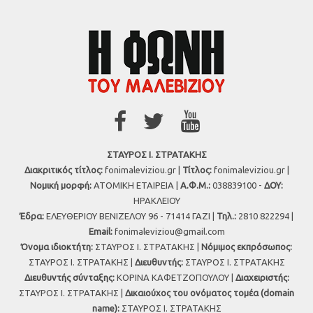
ΣΤΑΥΡΟΣ Ι. ΣΤΡΑΤΑΚΗΣ
Διακριτικός τίτλος:
fonimaleviziou.gr |
Τίτλος:
fonimaleviziou.gr |
Νομική μορφή:
ΑΤΟΜΙΚΗ ΕΤΑΙΡΕΙΑ |
Α.Φ.Μ.:
038839100 -
ΔΟΥ:
ΗΡΑΚΛΕΙΟΥ
Έδρα:
ΕΛΕΥΘΕΡΙΟΥ ΒΕΝΙΖΕΛΟΥ 96 - 71414 ΓΑΖΙ |
Τηλ.:
2810 822294 |
Εmail:
fonimaleviziou@gmail.com
Όνομα ιδιοκτήτη:
ΣΤΑΥΡΟΣ Ι. ΣΤΡΑΤΑΚΗΣ |
Νόμιμος εκπρόσωπος:
ΣΤΑΥΡΟΣ Ι. ΣΤΡΑΤΑΚΗΣ |
Διευθυντής:
ΣΤΑΥΡΟΣ Ι. ΣΤΡΑΤΑΚΗΣ
Διευθυντής σύνταξης:
ΚΟΡΙΝΑ ΚΑΦΕΤΖΟΠΟΥΛΟΥ |
Διαχειριστής:
ΣΤΑΥΡΟΣ Ι. ΣΤΡΑΤΑΚΗΣ |
Δικαιούχος του ονόματος τομέα (domain
name):
ΣΤΑΥΡΟΣ Ι. ΣΤΡΑΤΑΚΗΣ