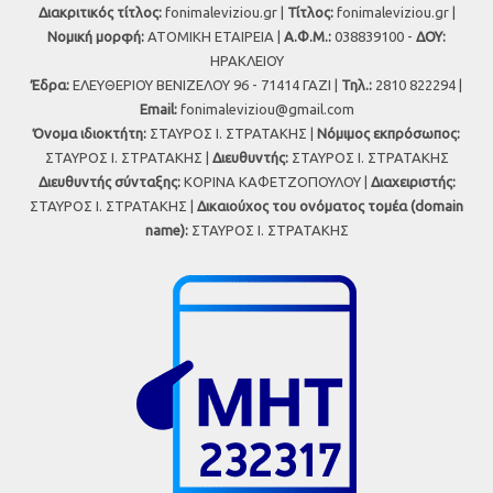
Διακριτικός τίτλος:
fonimaleviziou.gr |
Τίτλος:
fonimaleviziou.gr |
Νομική μορφή:
ΑΤΟΜΙΚΗ ΕΤΑΙΡΕΙΑ |
Α.Φ.Μ.:
038839100 -
ΔΟΥ:
ΗΡΑΚΛΕΙΟΥ
Έδρα:
ΕΛΕΥΘΕΡΙΟΥ ΒΕΝΙΖΕΛΟΥ 96 - 71414 ΓΑΖΙ |
Τηλ.:
2810 822294 |
Εmail:
fonimaleviziou@gmail.com
Όνομα ιδιοκτήτη:
ΣΤΑΥΡΟΣ Ι. ΣΤΡΑΤΑΚΗΣ |
Νόμιμος εκπρόσωπος:
ΣΤΑΥΡΟΣ Ι. ΣΤΡΑΤΑΚΗΣ |
Διευθυντής:
ΣΤΑΥΡΟΣ Ι. ΣΤΡΑΤΑΚΗΣ
Διευθυντής σύνταξης:
ΚΟΡΙΝΑ ΚΑΦΕΤΖΟΠΟΥΛΟΥ |
Διαχειριστής:
ΣΤΑΥΡΟΣ Ι. ΣΤΡΑΤΑΚΗΣ |
Δικαιούχος του ονόματος τομέα (domain
name):
ΣΤΑΥΡΟΣ Ι. ΣΤΡΑΤΑΚΗΣ