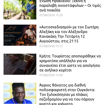
Ένωση Ηρακλείου: Ξεκινά η
παραλαβή οινοστάφυλων – Οι τιμές
ανά ποικιλία
07/08/2026 13:20
«Αυτοσχεδιασμοί» με τον Σωτήρη
Αλεξάκη και τον Αλέξανδρο
Κανακάκη Την Τετάρτη 12
Αυγούστου, στις 21:15
07/08/2026 13:15
Κρήτη: Τουρίστας αποπειράθηκε να
χρηματίσει υπάλληλο για να
συναινέσει έτσι ώστε να ασελγήσει
σε ανήλικο κορίτσι
07/08/2026 13:00
Άγριος θάνατος για διεθνή
ποδοσφαιριστή στην Ουγκάντα:
Τον ξυλοκόπησαν με πλάκες
πεζοδρομίου για να του πάρουν
κινητό και χρήματα