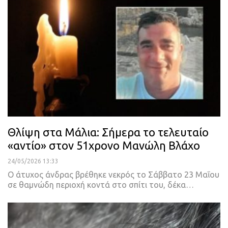
Θλίψη στα Μάλια: Σήμερα το τελευταίο
«αντίο» στον 51χρονο Μανώλη Βλάχο
24/05/2026 13:33
Ο άτυχος άνδρας βρέθηκε νεκρός το Σάββατο 23 Μαΐου
σε θαμνώδη περιοχή κοντά στο σπίτι του, δέκα…