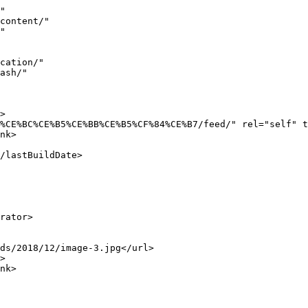
full wp-image-814666" src="https://fonimaleviziou.gr/wp-content/uploads/2026/05/tavernarakis-giorgos-e1779963530521.jpg" alt="" width="300" height="192" /><img decoding="async" cl