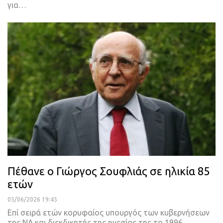
για…
Πέθανε ο Γιώργος Σουφλιάς σε ηλικία 85
ετών
05/06/2026 19:45
Επί σειρά ετών κορυφαίος υπουργός των κυβερνήσεων
της ΝΔ και διεκδικητής της ηγεσίας της το 1996…