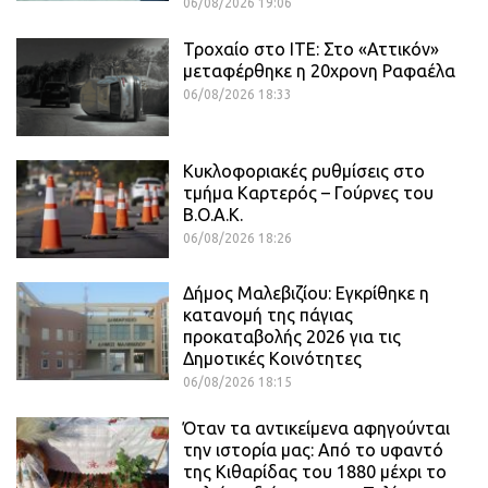
06/08/2026 19:06
Τροχαίο στο ΙΤΕ: Στο «Αττικόν»
μεταφέρθηκε η 20χρονη Ραφαέλα
06/08/2026 18:33
Κυκλοφοριακές ρυθμίσεις στο
τμήμα Καρτερός – Γούρνες του
Β.Ο.Α.Κ.
06/08/2026 18:26
Δήμος Μαλεβιζίου: Εγκρίθηκε η
κατανομή της πάγιας
προκαταβολής 2026 για τις
Δημοτικές Κοινότητες
06/08/2026 18:15
Όταν τα αντικείμενα αφηγούνται
την ιστορία μας: Από το υφαντό
της Κιθαρίδας του 1880 μέχρι το