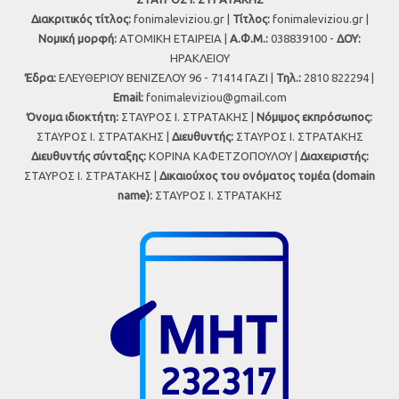
Διακριτικός τίτλος:
fonimaleviziou.gr |
Τίτλος:
fonimaleviziou.gr |
Νομική μορφή:
ΑΤΟΜΙΚΗ ΕΤΑΙΡΕΙΑ |
Α.Φ.Μ.:
038839100 -
ΔΟΥ:
ΗΡΑΚΛΕΙΟΥ
Έδρα:
ΕΛΕΥΘΕΡΙΟΥ ΒΕΝΙΖΕΛΟΥ 96 - 71414 ΓΑΖΙ |
Τηλ.:
2810 822294 |
Εmail:
fonimaleviziou@gmail.com
Όνομα ιδιοκτήτη:
ΣΤΑΥΡΟΣ Ι. ΣΤΡΑΤΑΚΗΣ |
Νόμιμος εκπρόσωπος:
ΣΤΑΥΡΟΣ Ι. ΣΤΡΑΤΑΚΗΣ |
Διευθυντής:
ΣΤΑΥΡΟΣ Ι. ΣΤΡΑΤΑΚΗΣ
Διευθυντής σύνταξης:
ΚΟΡΙΝΑ ΚΑΦΕΤΖΟΠΟΥΛΟΥ |
Διαχειριστής:
ΣΤΑΥΡΟΣ Ι. ΣΤΡΑΤΑΚΗΣ |
Δικαιούχος του ονόματος τομέα (domain
name):
ΣΤΑΥΡΟΣ Ι. ΣΤΡΑΤΑΚΗΣ