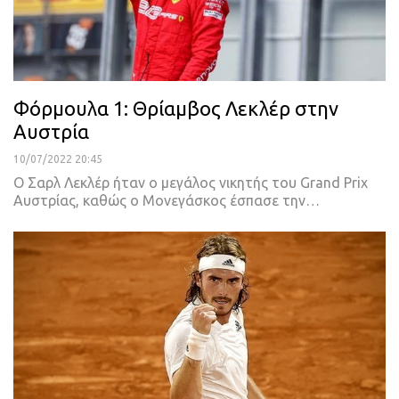
Φόρμουλα 1: Θρίαμβος Λεκλέρ στην
Αυστρία
10/07/2022 20:45
Ο Σαρλ Λεκλέρ ήταν ο μεγάλος νικητής του Grand Prix
Αυστρίας, καθώς ο Μονεγάσκος έσπασε την
…