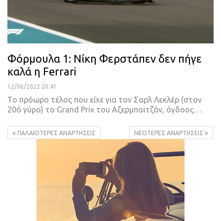
Φόρμουλα 1: Νίκη Φερστάπεν δεν πήγε
καλά η Ferrari
12/06/2022 20:41
Το πρόωρο τέλος που είχε για τον Σαρλ Λεκλέρ (στον
20ό γύρο) το Grand Prix του Αζερμπαϊτζάν, όγδοος
…
ΠΑΛΑΙΌΤΕΡΕΣ ΑΝΑΡΤΉΣΕΙΣ
ΝΕΌΤΕΡΕΣ ΑΝΑΡΤΉΣΕΙΣ