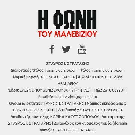
ΣΤΑΥΡΟΣ Ι. ΣΤΡΑΤΑΚΗΣ
Διακριτικός τίτλος:
fonimaleviziou.gr |
Τίτλος:
fonimaleviziou.gr |
Νομική μορφή:
ΑΤΟΜΙΚΗ ΕΤΑΙΡΕΙΑ |
Α.Φ.Μ.:
038839100 -
ΔΟΥ:
ΗΡΑΚΛΕΙΟΥ
Έδρα:
ΕΛΕΥΘΕΡΙΟΥ ΒΕΝΙΖΕΛΟΥ 96 - 71414 ΓΑΖΙ |
Τηλ.:
2810 822294 |
Εmail:
fonimaleviziou@gmail.com
Όνομα ιδιοκτήτη:
ΣΤΑΥΡΟΣ Ι. ΣΤΡΑΤΑΚΗΣ |
Νόμιμος εκπρόσωπος:
ΣΤΑΥΡΟΣ Ι. ΣΤΡΑΤΑΚΗΣ |
Διευθυντής:
ΣΤΑΥΡΟΣ Ι. ΣΤΡΑΤΑΚΗΣ
Διευθυντής σύνταξης:
ΚΟΡΙΝΑ ΚΑΦΕΤΖΟΠΟΥΛΟΥ |
Διαχειριστής:
ΣΤΑΥΡΟΣ Ι. ΣΤΡΑΤΑΚΗΣ |
Δικαιούχος του ονόματος τομέα (domain
name):
ΣΤΑΥΡΟΣ Ι. ΣΤΡΑΤΑΚΗΣ