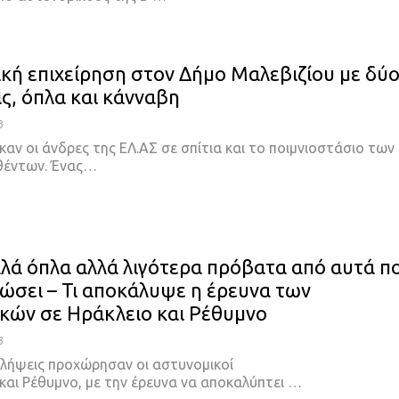
κή επιχείρηση στον Δήμο Μαλεβιζίου με δύ
ς, όπλα και κάνναβη
3
ήκαν οι άνδρες της ΕΛ.ΑΣ σε σπίτια και το ποιμνιοστάσιο των
θέντων. Ένας…
λλά όπλα αλλά λιγότερα πρόβατα από αυτά π
λώσει – Τι αποκάλυψε η έρευνα των
κών σε Ηράκλειο και Ρέθυμνο
3
λλήψεις προχώρησαν οι αστυνομικοί
και Ρέθυμνο, με την έρευνα να αποκαλύπτει …