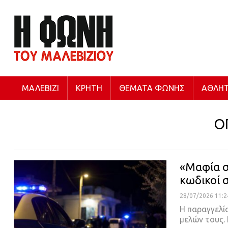
ΜΑΛΕΒΊΖΙ
ΚΡΉΤΗ
ΘΈΜΑΤΑ ΦΩΝΉΣ
ΑΘΛΗΤ
Ο
«Μαφία σ
κωδικοί 
28/07/2026 11:2
Η παραγγελία
μελών τους.