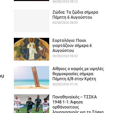
06/08/2026 08:12
Ζώδια: Τα ζώδια σήμερα
Πέμπτη 6 Αυγούστου
ο
06/08/2026 08:09
Εορτολόγιο: Ποιοι
γιορτάζουν σήμερα 6
Αυγούστου
06/08/2026 08:02
Αίθριος o καιρός με υψηλές
θερμοκρασίες σήμερα
ου
Πέμπτη 6/8 στην Κρήτη
06/08/2026 07:56
Παναθηναϊκός – ΤΣΣΚΑ
1948 1-1: Άφησε
ορθάνοιχτους
λογαριασμούς για τη Σόφια