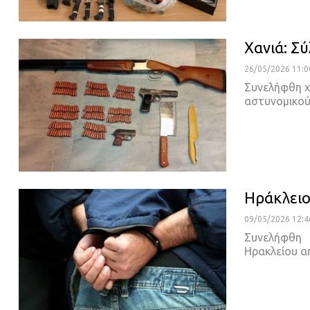
Χανιά: Σ
26/05/2026 11:0
Συνελήφθη χ
αστυνομικο
Ηράκλειο
09/05/2026 12:4
Συνελήφθη τ
Ηρακλείου 