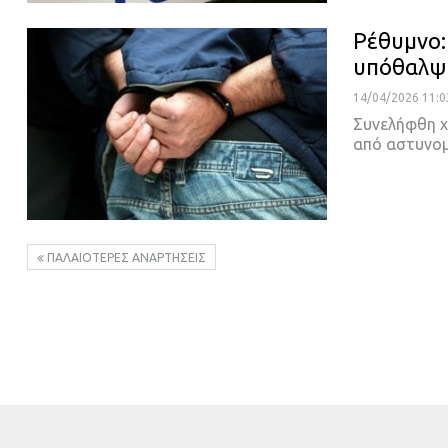
Ρέθυμνο:
υπόθαλψ
14/04/2026 11:0
Συνελήφθη χ
από αστυνο
ΠΑΛΑΙΌΤΕΡΕΣ ΑΝΑΡΤΉΣΕΙΣ