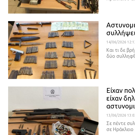
Αστυνομι
συλλήψει
14/06/2026 12:1
Και τι δε βρ
δύο συλληφ
Είχαν πο
είχαν δη
αστυνομι
13/06/2026 13:0
Σε πέντε συ
σε Ηράκλειο 