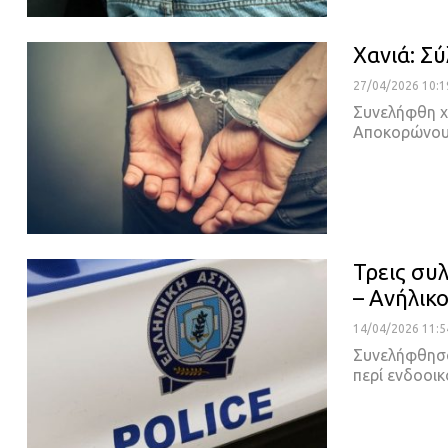
Χανιά: Σ
27/04/2026 10:1
Συνελήφθη χ
Αποκορώνου
Τρεις συ
– Ανήλικο
14/04/2026 11:5
Συνελήφθησα
περί ενδοοικ