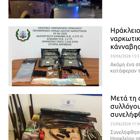
Ηράκλειο
ναρκωτικ
κάνναβη
30/06/2026 15:5
Ακόμη ένα σ
κατάφεραν τ
Μετά τη 
συλλόγου
συνελήφ
25/06/2026 11:0
Συνελήφθησα
Ηρακλείου α