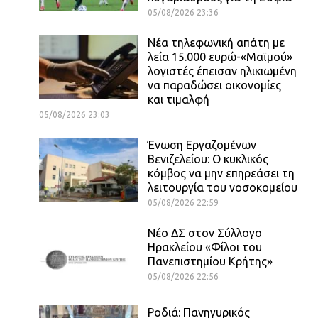
05/08/2026 23:36
Νέα τηλεφωνική απάτη με
λεία 15.000 ευρώ-«Μαϊμού»
λογιστές έπεισαν ηλικιωμένη
να παραδώσει οικονομίες
και τιμαλφή
05/08/2026 23:03
Ένωση Εργαζομένων
Βενιζελείου: Ο κυκλικός
κόμβος να μην επηρεάσει τη
λειτουργία του νοσοκομείου
05/08/2026 22:59
Νέο ΔΣ στον Σύλλογο
Ηρακλείου «Φίλοι του
Πανεπιστημίου Κρήτης»
05/08/2026 22:56
Ροδιά: Πανηγυρικός