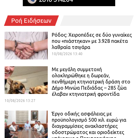
Ροή Ειδήσεων
Ρόδος: Χειροπέδες σε δύο γυναίκες
που «πιάστηκαν» με 3.928 πακέτα
λαθραία τσιγάρα
10/08/2026 13:40
Με μεγάλη συμμετοχή
ολοκληρώθηκε η δωρεάν,
πενθήμερη κτηνιατρική δράση στο
Δήμο Μινώα Πεδιάδας – 285 ζώα
έλαβαν κτηνιατρική φροντίδα
10/08/2026 13:27
Έργο οδικής ασφάλειας με
προϋπολογισμό 500 χιλ. ευρώ για
διαγραμμίσεις ανακλαστήρες
οδοστρώματος και οριοδείκτες