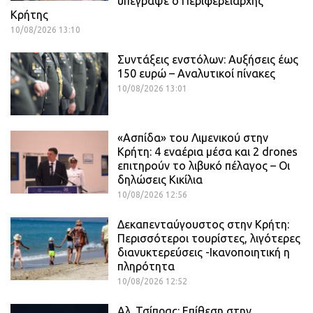
υπέγραψε ο Περιφερειάρχης
Κρήτης
10/08/2026 13:10
Συντάξεις ενστόλων: Αυξήσεις έως
150 ευρώ – Αναλυτικοί πίνακες
10/08/2026 13:01
«Ασπίδα» του Λιμενικού στην
Κρήτη: 4 εναέρια μέσα και 2 drones
επιτηρούν το λιβυκό πέλαγος – Οι
δηλώσεις Κικίλια
10/08/2026 12:56
Δεκαπενταύγουστος στην Κρήτη:
Περισσότεροι τουρίστες, λιγότερες
διανυκτερεύσεις -Ικανοποιητική η
πληρότητα
10/08/2026 12:52
Αλ. Τσίπρας: Επίθεση στην