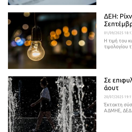
ΔΕΗ: Ρίχν
Σεπτέμβρ
01/09/2025 18:1
Η τιμή του κ
τιμολογίου 
Σε επιφυ
άουτ
20/07/2025 19:1
Έκτακτη σύσ
ΑΔΜΗΕ, ΔΕΔ