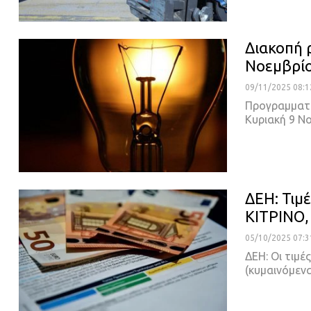
Διακοπή 
Νοεμβρίο
09/11/2025 08:1
Προγραμματι
Κυριακή 9 Ν
ΔΕΗ: Τιμ
ΚΙΤΡΙΝΟ
05/10/2025 07:3
ΔΕΗ: Οι τιμέ
(κυμαινόμεν