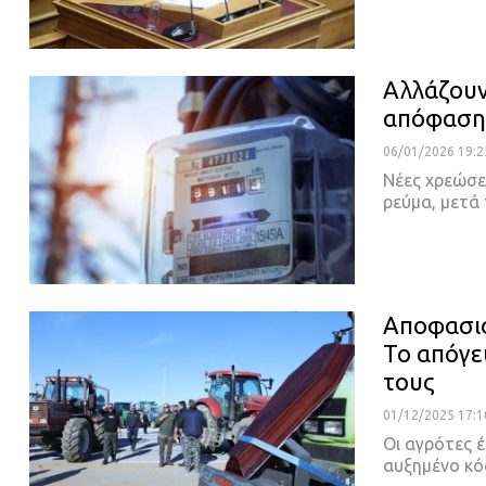
Αλλάζουν
απόφαση 
06/01/2026 19:2
Νέες χρεώσε
ρεύμα, μετά
Αποφασισ
Το απόγε
τους
01/12/2025 17:1
Οι αγρότες 
αυξημένο κό