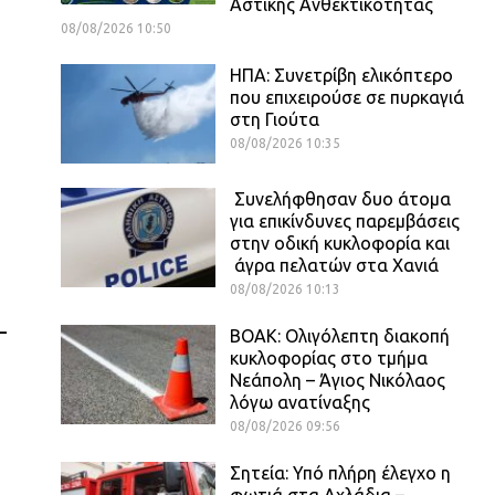
Αστικής Ανθεκτικότητας
08/08/2026 10:50
ΗΠΑ: Συνετρίβη ελικόπτερο
που επιχειρούσε σε πυρκαγιά
στη Γιούτα
08/08/2026 10:35
Συνελήφθησαν δυο άτομα
για επικίνδυνες παρεμβάσεις
στην οδική κυκλοφορία και
άγρα πελατών στα Χανιά
08/08/2026 10:13
–
ΒΟΑΚ: Ολιγόλεπτη διακοπή
κυκλοφορίας στο τμήμα
Νεάπολη – Άγιος Νικόλαος
λόγω ανατίναξης
08/08/2026 09:56
Σητεία: Υπό πλήρη έλεγχο η
φωτιά στα Αχλάδια –