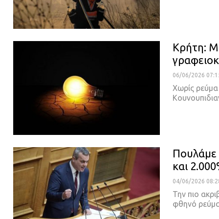
Κρήτη: Μ
γραφειοκ
06/06/2026 07:1
Χωρίς ρεύμα 
Κουνουπιδια
Πουλάμε 
και 2.000
04/06/2026 08:2
Την πιο ακρι
φθηνό ρεύμα