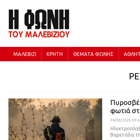
ΜΑΛΕΒΊΖΙ
ΚΡΉΤΗ
ΘΈΜΑΤΑ ΦΩΝΉΣ
ΑΘΛΗΤ
Ρ
Πυροσβέσ
φωτιά στ
04/08/2026 09:4
Ηλεκτροπληξ
Βαρετάδα τ