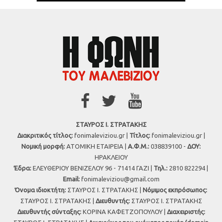
ΣΤΑΥΡΟΣ Ι. ΣΤΡΑΤΑΚΗΣ
Διακριτικός τίτλος:
fonimaleviziou.gr |
Τίτλος:
fonimaleviziou.gr |
Νομική μορφή:
ΑΤΟΜΙΚΗ ΕΤΑΙΡΕΙΑ |
Α.Φ.Μ.:
038839100 -
ΔΟΥ:
ΗΡΑΚΛΕΙΟΥ
Έδρα:
ΕΛΕΥΘΕΡΙΟΥ ΒΕΝΙΖΕΛΟΥ 96 - 71414 ΓΑΖΙ |
Τηλ.:
2810 822294 |
Εmail:
fonimaleviziou@gmail.com
Όνομα ιδιοκτήτη:
ΣΤΑΥΡΟΣ Ι. ΣΤΡΑΤΑΚΗΣ |
Νόμιμος εκπρόσωπος:
ΣΤΑΥΡΟΣ Ι. ΣΤΡΑΤΑΚΗΣ |
Διευθυντής:
ΣΤΑΥΡΟΣ Ι. ΣΤΡΑΤΑΚΗΣ
Διευθυντής σύνταξης:
ΚΟΡΙΝΑ ΚΑΦΕΤΖΟΠΟΥΛΟΥ |
Διαχειριστής: