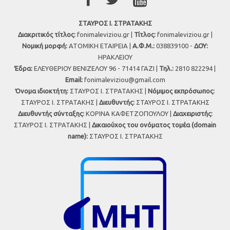
ΣΤΑΥΡΟΣ Ι. ΣΤΡΑΤΑΚΗΣ
Διακριτικός τίτλος:
fonimaleviziou.gr |
Τίτλος:
fonimaleviziou.gr |
Νομική μορφή:
ΑΤΟΜΙΚΗ ΕΤΑΙΡΕΙΑ |
Α.Φ.Μ.:
038839100 -
ΔΟΥ:
ΗΡΑΚΛΕΙΟΥ
Έδρα:
ΕΛΕΥΘΕΡΙΟΥ ΒΕΝΙΖΕΛΟΥ 96 - 71414 ΓΑΖΙ |
Τηλ.:
2810 822294 |
Εmail:
fonimaleviziou@gmail.com
Όνομα ιδιοκτήτη:
ΣΤΑΥΡΟΣ Ι. ΣΤΡΑΤΑΚΗΣ |
Νόμιμος εκπρόσωπος:
ΣΤΑΥΡΟΣ Ι. ΣΤΡΑΤΑΚΗΣ |
Διευθυντής:
ΣΤΑΥΡΟΣ Ι. ΣΤΡΑΤΑΚΗΣ
Διευθυντής σύνταξης:
ΚΟΡΙΝΑ ΚΑΦΕΤΖΟΠΟΥΛΟΥ |
Διαχειριστής:
ΣΤΑΥΡΟΣ Ι. ΣΤΡΑΤΑΚΗΣ |
Δικαιούχος του ονόματος τομέα (domain
name):
ΣΤΑΥΡΟΣ Ι. ΣΤΡΑΤΑΚΗΣ