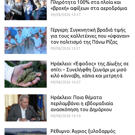
Πληρότητα 100% στα πλοία και
«βροχή» αφίξεων στα αεροδρόμια
09/08/2026 10:37
Γέργερη: Συγκινητική βραδιά τιμής
για τους καλλιτέχνες που «ύφαναν»
τον πολιτισμό της Πάνω Ρίζας
09/08/2026 10:31
Ηράκλειο: «Έφοδος» της Δίωξης σε
σπίτι – Συνελήφθη ζευγάρι με μισό
κιλό κάνναβη, χάπια και μετρητά
09/08/2026 10:27
Ηράκλειο: Ποια θέματα
περιλαμβάνει η εβδομαδιαία
ανασκόπηση του Δημάρχου
09/08/2026 10:19
Ρέθυμνο: Άγριος ξυλοδαρμός