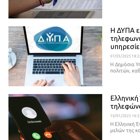
Η ΔΥΠΑ ε
τηλεφωνι
υπηρεσίε
07/03/2025 18:2
Η Δημόσια Υ
πολιτών, κα
Ελληνική
τηλεφών
10/01/2025 16:2
Η Ελληνική 
μελών της κα