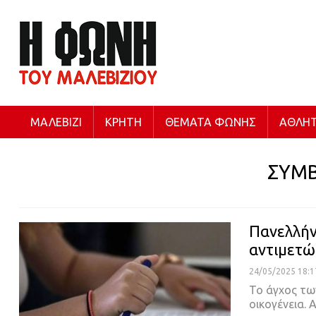
ΜΑΛΕΒΊΖΙ
ΚΡΉΤΗ
ΘΈΜΑΤΑ ΦΩΝΉΣ
ΑΘΛΗΤ
ΣΥΜ
Πανελλήν
αντιμετώ
24/05/2025 18:1
Το άγχος τω
οικογένεια.