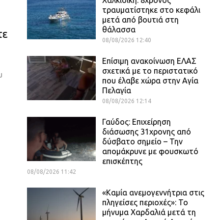
τραυματίστηκε στο κεφάλι
μετά από βουτιά στη
θάλασσα
τε
08/08/2026 12:40
Επίσιμη ανακοίνωση ΕΛΑΣ
σχετικά με το περιστατικό
υ
που έλαβε χώρα στην Αγία
Πελαγία
08/08/2026 12:14
Γαύδος: Επιχείρηση
διάσωσης 31χρονης από
δύσβατο σημείο – Την
απομάκρυνε με φουσκωτό
επισκέπτης
08/08/2026 11:42
«Καμία ανεμογεννήτρια στις
πληγείσες περιοχές»: Το
μήνυμα Χαρδαλιά μετά τη