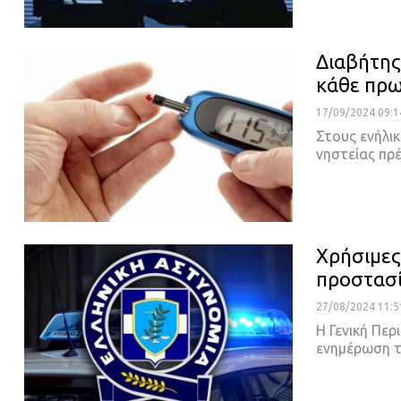
Διαβήτης
κάθε πρω
17/09/2024 09:1
Στους ενήλι
νηστείας πρ
Χρήσιμες
προστασί
27/08/2024 11:5
Η Γενική Πε
ενημέρωση 