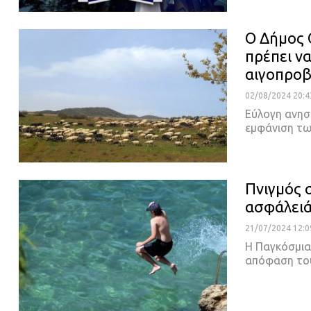
Ο Δήμος 
πρέπει ν
αιγοπρο
02/08/2024 20:4
Εύλογη ανησ
εμφάνιση τ
Πνιγμός σ
ασφάλειά
21/07/2024 12:0
Η Παγκόσμια 
απόφαση το