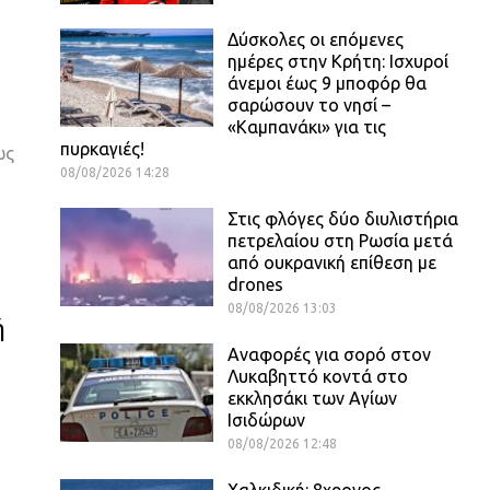
Δύσκολες οι επόμενες
ημέρες στην Κρήτη: Ισχυροί
άνεμοι έως 9 μποφόρ θα
σαρώσουν το νησί –
«Καμπανάκι» για τις
πυρκαγιές!
ως
08/08/2026 14:28
Στις φλόγες δύο διυλιστήρια
πετρελαίου στη Ρωσία μετά
από ουκρανική επίθεση με
drones
08/08/2026 13:03
ή
Αναφορές για σορό στον
Λυκαβηττό κοντά στο
εκκλησάκι των Αγίων
Ισιδώρων
08/08/2026 12:48
Χαλκιδική: 8χρονος