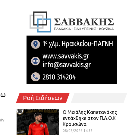
σω
Ροή Ειδήσεων
O Mιχάλης Καπετανάκης
εντάχθηκε στον Π.Α.Ο.Κ
ων
Κρουσώνα
08/08/2026 14:33