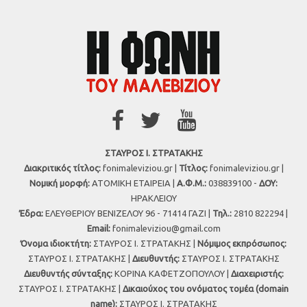
ΣΤΑΥΡΟΣ Ι. ΣΤΡΑΤΑΚΗΣ
Διακριτικός τίτλος:
fonimaleviziou.gr |
Τίτλος:
fonimaleviziou.gr |
Νομική μορφή:
ΑΤΟΜΙΚΗ ΕΤΑΙΡΕΙΑ |
Α.Φ.Μ.:
038839100 -
ΔΟΥ:
ΗΡΑΚΛΕΙΟΥ
Έδρα:
ΕΛΕΥΘΕΡΙΟΥ ΒΕΝΙΖΕΛΟΥ 96 - 71414 ΓΑΖΙ |
Τηλ.:
2810 822294 |
Εmail:
fonimaleviziou@gmail.com
Όνομα ιδιοκτήτη:
ΣΤΑΥΡΟΣ Ι. ΣΤΡΑΤΑΚΗΣ |
Νόμιμος εκπρόσωπος:
ΣΤΑΥΡΟΣ Ι. ΣΤΡΑΤΑΚΗΣ |
Διευθυντής:
ΣΤΑΥΡΟΣ Ι. ΣΤΡΑΤΑΚΗΣ
Διευθυντής σύνταξης:
ΚΟΡΙΝΑ ΚΑΦΕΤΖΟΠΟΥΛΟΥ |
Διαχειριστής:
ΣΤΑΥΡΟΣ Ι. ΣΤΡΑΤΑΚΗΣ |
Δικαιούχος του ονόματος τομέα (domain
name):
ΣΤΑΥΡΟΣ Ι. ΣΤΡΑΤΑΚΗΣ