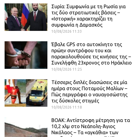
Συρία: Συμφωνία με τη Ρωσία για
τις δύο στρατιωτικές βάσεις –
«Ιστορική» χαρακτηρίζει τη
συμφωνία η Δαμασκός
10/08/2026 11:33
Έβαλε GPS στο αυτοκίνητο της
πρώην συντρόφου του και
παρακολουθούσε τις κινήσεις της –
Συνελήφθη 23χρονος στο Ηράκλειο
10/08/2026 11:25
Τέσσερις διπλές διασώσεις σε μία
ημέρα στους Ποταμούς Μαλίων –
Πώς περιγράφει ο ναυαγοσώστης
τις δύσκολες στιγμές
10/08/2026 11:18
ΒΟΑΚ: Αντίστροφη μέτρηση για τα
10,2 χλμ στο Νεάπολη-Άγιος
Νικόλαος – Τα «αγκάθια» των