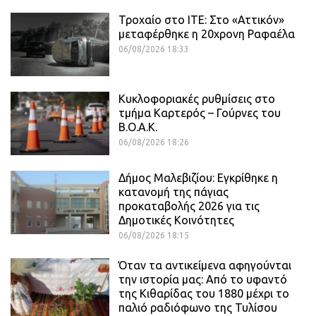
Τροχαίο στο ΙΤΕ: Στο «Αττικόν»
μεταφέρθηκε η 20χρονη Ραφαέλα
06/08/2026 18:33
Κυκλοφοριακές ρυθμίσεις στο
τμήμα Καρτερός – Γούρνες του
Β.Ο.Α.Κ.
06/08/2026 18:26
Δήμος Μαλεβιζίου: Εγκρίθηκε η
κατανομή της πάγιας
προκαταβολής 2026 για τις
Δημοτικές Κοινότητες
06/08/2026 18:15
Όταν τα αντικείμενα αφηγούνται
την ιστορία μας: Από το υφαντό
της Κιθαρίδας του 1880 μέχρι το
παλιό ραδιόφωνο της Τυλίσου