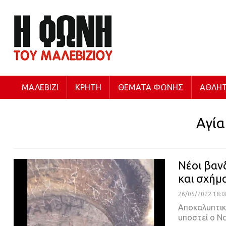
ΜΑΛΕΒΊΖΙ
ΚΡΉΤΗ
ΘΈΜΑΤΑ ΦΩΝΉΣ
ΑΘΛΗΤ
Αγία
Νέοι βαν
και σχήμ
26/05/2022 18:0
Αποκαλυπτικ
υποστεί ο Ν