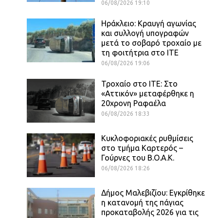
06/08/2026 19:10
Ηράκλειο: Κραυγή αγωνίας
και συλλογή υπογραφών
μετά το σοβαρό τροχαίο με
τη φοιτήτρια στο ΙΤΕ
06/08/2026 19:06
Τροχαίο στο ΙΤΕ: Στο
«Αττικόν» μεταφέρθηκε η
20χρονη Ραφαέλα
06/08/2026 18:33
Κυκλοφοριακές ρυθμίσεις
στο τμήμα Καρτερός –
Γούρνες του Β.Ο.Α.Κ.
06/08/2026 18:26
Δήμος Μαλεβιζίου: Εγκρίθηκε
η κατανομή της πάγιας
προκαταβολής 2026 για τις