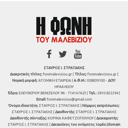
ΣΤΑΥΡΟΣ Ι. ΣΤΡΑΤΑΚΗΣ
Διακριτικός τίτλος:
fonimaleviziou.gr |
Τίτλος:
fonimaleviziou.gr |
Νομική μορφή:
ΑΤΟΜΙΚΗ ΕΤΑΙΡΕΙΑ |
Α.Φ.Μ.:
038839100 -
ΔΟΥ:
ΗΡΑΚΛΕΙΟΥ
Έδρα:
ΕΛΕΥΘΕΡΙΟΥ ΒΕΝΙΖΕΛΟΥ 96 - 71414 ΓΑΖΙ |
Τηλ.:
2810 822294 |
Εmail:
fonimaleviziou@gmail.com
Όνομα ιδιοκτήτη:
ΣΤΑΥΡΟΣ Ι. ΣΤΡΑΤΑΚΗΣ |
Νόμιμος εκπρόσωπος:
ΣΤΑΥΡΟΣ Ι. ΣΤΡΑΤΑΚΗΣ |
Διευθυντής:
ΣΤΑΥΡΟΣ Ι. ΣΤΡΑΤΑΚΗΣ
Διευθυντής σύνταξης:
ΚΟΡΙΝΑ ΚΑΦΕΤΖΟΠΟΥΛΟΥ |
Διαχειριστής:
ΣΤΑΥΡΟΣ Ι. ΣΤΡΑΤΑΚΗΣ |
Δικαιούχος του ονόματος τομέα (domain