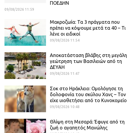
ΠΟΕΔΗΝ
09/08/2026 11:59
Μακροζωία: Τα 3 πράγματα που
πρέπει να κόψουμε μετά τα 40 – Τι
λένε οι ειδικοί
09/08/2026 11:54
Αποκατάσταση βλάβης στη μεγάλη
γεώτρηση των Βασιλειών από τη
ΔΕΥΑΗ
09/08/2026 11:47
Σοκ στο Ηράκλειο: Ομολόγησε τη
δολοφονία του σκύλου Χανς – Τον
είχε υιοθετήσει από το Κυνοκομείο
09/08/2026 10:48
Θλίψη στη Μεσαρά: Έφυγε από τη
ζωή ο αγαπητός Μανώλης