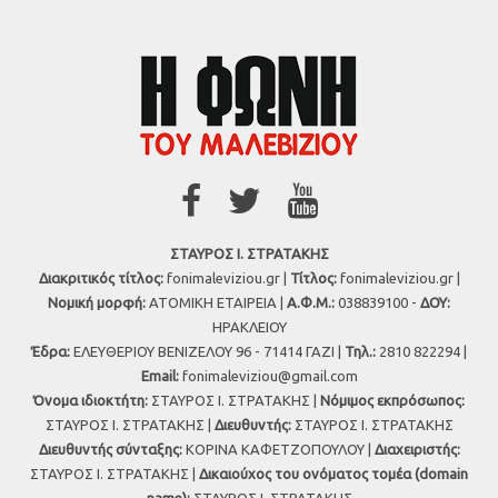
ΣΤΑΥΡΟΣ Ι. ΣΤΡΑΤΑΚΗΣ
Διακριτικός τίτλος:
fonimaleviziou.gr |
Τίτλος:
fonimaleviziou.gr |
Νομική μορφή:
ΑΤΟΜΙΚΗ ΕΤΑΙΡΕΙΑ |
Α.Φ.Μ.:
038839100 -
ΔΟΥ:
ΗΡΑΚΛΕΙΟΥ
Έδρα:
ΕΛΕΥΘΕΡΙΟΥ ΒΕΝΙΖΕΛΟΥ 96 - 71414 ΓΑΖΙ |
Τηλ.:
2810 822294 |
Εmail:
fonimaleviziou@gmail.com
Όνομα ιδιοκτήτη:
ΣΤΑΥΡΟΣ Ι. ΣΤΡΑΤΑΚΗΣ |
Νόμιμος εκπρόσωπος:
ΣΤΑΥΡΟΣ Ι. ΣΤΡΑΤΑΚΗΣ |
Διευθυντής:
ΣΤΑΥΡΟΣ Ι. ΣΤΡΑΤΑΚΗΣ
Διευθυντής σύνταξης:
ΚΟΡΙΝΑ ΚΑΦΕΤΖΟΠΟΥΛΟΥ |
Διαχειριστής:
ΣΤΑΥΡΟΣ Ι. ΣΤΡΑΤΑΚΗΣ |
Δικαιούχος του ονόματος τομέα (domain
name):
ΣΤΑΥΡΟΣ Ι. ΣΤΡΑΤΑΚΗΣ