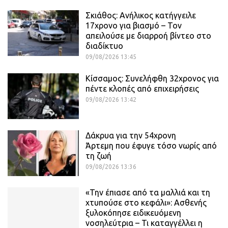
Σκιάθος: Ανήλικος κατήγγειλε
17χρονο για βιασμό – Τον
απειλούσε με διαρροή βίντεο στο
διαδίκτυο
09/08/2026 13:45
Κίσσαμος: Συνελήφθη 32χρονος για
πέντε κλοπές από επιχειρήσεις
09/08/2026 13:42
Δάκρυα για την 54χρονη
Άρτεμη που έφυγε τόσο νωρίς από
τη ζωή
09/08/2026 13:36
«Την έπιασε από τα μαλλιά και τη
χτυπούσε στο κεφάλι»: Ασθενής
ξυλοκόπησε ειδικευόμενη
νοσηλεύτρια – Τι καταγγέλλει η