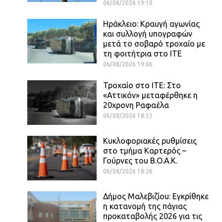
06/08/2026 19:10
Ηράκλειο: Κραυγή αγωνίας
και συλλογή υπογραφών
μετά το σοβαρό τροχαίο με
τη φοιτήτρια στο ΙΤΕ
06/08/2026 19:06
Τροχαίο στο ΙΤΕ: Στο
«Αττικόν» μεταφέρθηκε η
20χρονη Ραφαέλα
06/08/2026 18:33
Κυκλοφοριακές ρυθμίσεις
στο τμήμα Καρτερός –
Γούρνες του Β.Ο.Α.Κ.
06/08/2026 18:26
Δήμος Μαλεβιζίου: Εγκρίθηκε
η κατανομή της πάγιας
προκαταβολής 2026 για τις