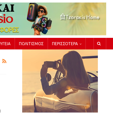
ΥΓΕΊΑ
ΠΟΛΙΤΙΣΜΌΣ
ΠΕΡΙΣΣΌΤΕΡΑ
η