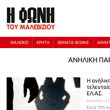
ΜΑΛΕΒΊΖΙ
ΚΡΉΤΗ
ΘΈΜΑΤΑ ΦΩΝΉΣ
ΑΘΛΗΤ
ΑΝΗΛΙΚΗ ΠΑ
Η ανήλικ
τελευταία
ΕΛ.ΑΣ.
03/02/2024 12:3
Κατά 70% αυ