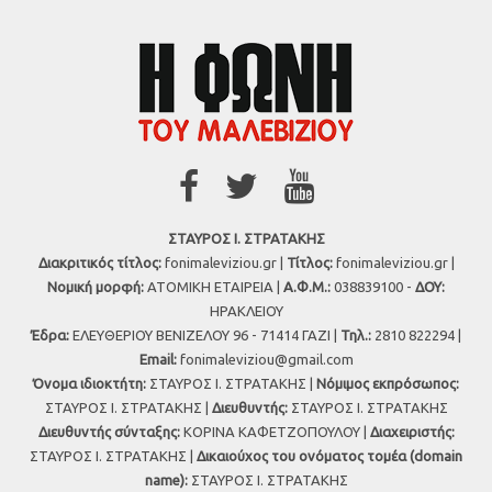
ΣΤΑΥΡΟΣ Ι. ΣΤΡΑΤΑΚΗΣ
Διακριτικός τίτλος:
fonimaleviziou.gr |
Τίτλος:
fonimaleviziou.gr |
Νομική μορφή:
ΑΤΟΜΙΚΗ ΕΤΑΙΡΕΙΑ |
Α.Φ.Μ.:
038839100 -
ΔΟΥ:
ΗΡΑΚΛΕΙΟΥ
Έδρα:
ΕΛΕΥΘΕΡΙΟΥ ΒΕΝΙΖΕΛΟΥ 96 - 71414 ΓΑΖΙ |
Τηλ.:
2810 822294 |
Εmail:
fonimaleviziou@gmail.com
Όνομα ιδιοκτήτη:
ΣΤΑΥΡΟΣ Ι. ΣΤΡΑΤΑΚΗΣ |
Νόμιμος εκπρόσωπος:
ΣΤΑΥΡΟΣ Ι. ΣΤΡΑΤΑΚΗΣ |
Διευθυντής:
ΣΤΑΥΡΟΣ Ι. ΣΤΡΑΤΑΚΗΣ
Διευθυντής σύνταξης:
ΚΟΡΙΝΑ ΚΑΦΕΤΖΟΠΟΥΛΟΥ |
Διαχειριστής:
ΣΤΑΥΡΟΣ Ι. ΣΤΡΑΤΑΚΗΣ |
Δικαιούχος του ονόματος τομέα (domain
name):
ΣΤΑΥΡΟΣ Ι. ΣΤΡΑΤΑΚΗΣ