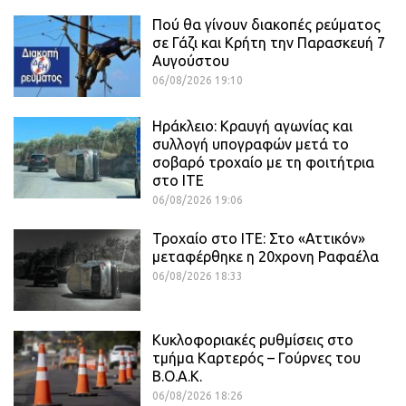
Πού θα γίνουν διακοπές ρεύματος
σε Γάζι και Κρήτη την Παρασκευή 7
Αυγούστου
06/08/2026 19:10
Ηράκλειο: Κραυγή αγωνίας και
συλλογή υπογραφών μετά το
σοβαρό τροχαίο με τη φοιτήτρια
στο ΙΤΕ
06/08/2026 19:06
Τροχαίο στο ΙΤΕ: Στο «Αττικόν»
μεταφέρθηκε η 20χρονη Ραφαέλα
06/08/2026 18:33
Κυκλοφοριακές ρυθμίσεις στο
τμήμα Καρτερός – Γούρνες του
Β.Ο.Α.Κ.
06/08/2026 18:26