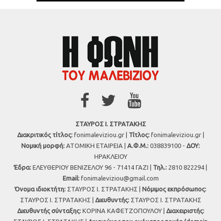
ΣΤΑΥΡΟΣ Ι. ΣΤΡΑΤΑΚΗΣ
Διακριτικός τίτλος:
fonimaleviziou.gr |
Τίτλος:
fonimaleviziou.gr |
Νομική μορφή:
ΑΤΟΜΙΚΗ ΕΤΑΙΡΕΙΑ |
Α.Φ.Μ.:
038839100 -
ΔΟΥ:
ΗΡΑΚΛΕΙΟΥ
Έδρα:
ΕΛΕΥΘΕΡΙΟΥ ΒΕΝΙΖΕΛΟΥ 96 - 71414 ΓΑΖΙ |
Τηλ.:
2810 822294 |
Εmail:
fonimaleviziou@gmail.com
Όνομα ιδιοκτήτη:
ΣΤΑΥΡΟΣ Ι. ΣΤΡΑΤΑΚΗΣ |
Νόμιμος εκπρόσωπος:
ΣΤΑΥΡΟΣ Ι. ΣΤΡΑΤΑΚΗΣ |
Διευθυντής:
ΣΤΑΥΡΟΣ Ι. ΣΤΡΑΤΑΚΗΣ
Διευθυντής σύνταξης:
ΚΟΡΙΝΑ ΚΑΦΕΤΖΟΠΟΥΛΟΥ |
Διαχειριστής: