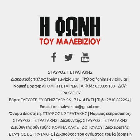
ΣΤΑΥΡΟΣ Ι. ΣΤΡΑΤΑΚΗΣ
Διακριτικός τίτλος:
fonimaleviziou.gr |
Τίτλος:
fonimaleviziou.gr |
Νομική μορφή:
ΑΤΟΜΙΚΗ ΕΤΑΙΡΕΙΑ |
Α.Φ.Μ.:
038839100 -
ΔΟΥ:
ΗΡΑΚΛΕΙΟΥ
Έδρα:
ΕΛΕΥΘΕΡΙΟΥ ΒΕΝΙΖΕΛΟΥ 96 - 71414 ΓΑΖΙ |
Τηλ.:
2810 822294 |
Εmail:
fonimaleviziou@gmail.com
Όνομα ιδιοκτήτη:
ΣΤΑΥΡΟΣ Ι. ΣΤΡΑΤΑΚΗΣ |
Νόμιμος εκπρόσωπος:
ΣΤΑΥΡΟΣ Ι. ΣΤΡΑΤΑΚΗΣ |
Διευθυντής:
ΣΤΑΥΡΟΣ Ι. ΣΤΡΑΤΑΚΗΣ
Διευθυντής σύνταξης:
ΚΟΡΙΝΑ ΚΑΦΕΤΖΟΠΟΥΛΟΥ |
Διαχειριστής:
ΣΤΑΥΡΟΣ Ι. ΣΤΡΑΤΑΚΗΣ |
Δικαιούχος του ονόματος τομέα (domain