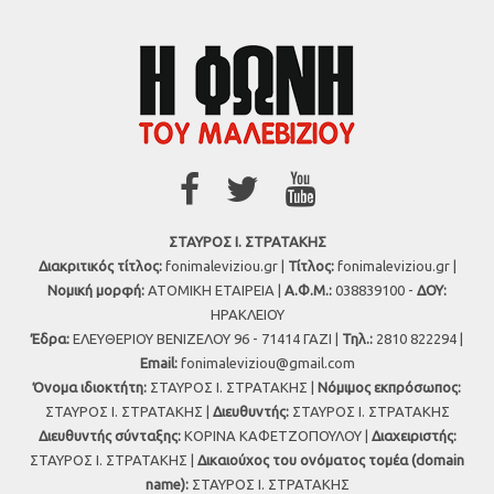
ΣΤΑΥΡΟΣ Ι. ΣΤΡΑΤΑΚΗΣ
Διακριτικός τίτλος:
fonimaleviziou.gr |
Τίτλος:
fonimaleviziou.gr |
Νομική μορφή:
ΑΤΟΜΙΚΗ ΕΤΑΙΡΕΙΑ |
Α.Φ.Μ.:
038839100 -
ΔΟΥ:
ΗΡΑΚΛΕΙΟΥ
Έδρα:
ΕΛΕΥΘΕΡΙΟΥ ΒΕΝΙΖΕΛΟΥ 96 - 71414 ΓΑΖΙ |
Τηλ.:
2810 822294 |
Εmail:
fonimaleviziou@gmail.com
Όνομα ιδιοκτήτη:
ΣΤΑΥΡΟΣ Ι. ΣΤΡΑΤΑΚΗΣ |
Νόμιμος εκπρόσωπος:
ΣΤΑΥΡΟΣ Ι. ΣΤΡΑΤΑΚΗΣ |
Διευθυντής:
ΣΤΑΥΡΟΣ Ι. ΣΤΡΑΤΑΚΗΣ
Διευθυντής σύνταξης:
ΚΟΡΙΝΑ ΚΑΦΕΤΖΟΠΟΥΛΟΥ |
Διαχειριστής:
ΣΤΑΥΡΟΣ Ι. ΣΤΡΑΤΑΚΗΣ |
Δικαιούχος του ονόματος τομέα (domain
name):
ΣΤΑΥΡΟΣ Ι. ΣΤΡΑΤΑΚΗΣ