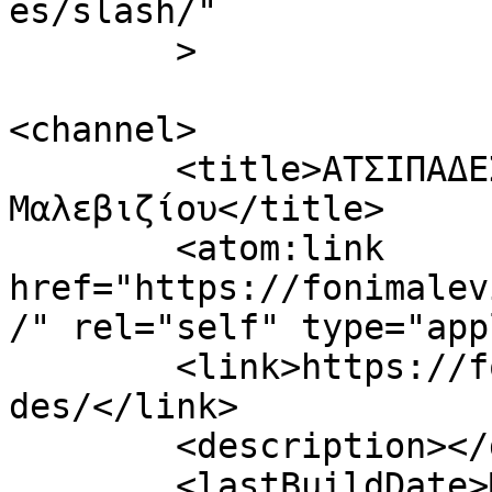
es/slash/"

	>

<channel>

	<title>ΑΤΣΙΠΑΔΕΣ Archives - Φωνή 
Μαλεβιζίου</title>

	<atom:link 
href="https://fonimalev
/" rel="self" type="app
	<link>https://fonimaleviziou.gr/tag/atsipa
des/</link>

	<description></description>

	<lastBuildDate>Mon, 05 May 2025 11:32:32 