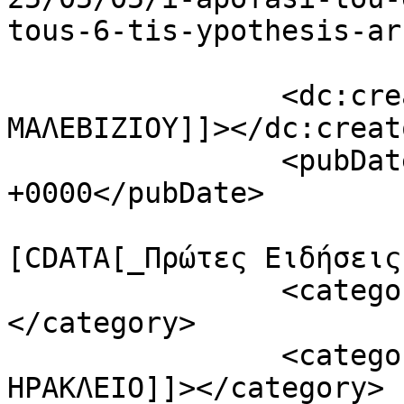
tous-6-tis-ypothesis-ar
		<dc:creator><![CDATA[ΦΩΝΗ 
ΜΑΛΕΒΙΖΙΟΥ]]></dc:creato
		<pubDate>Mon, 05 May 2025 11:32:32 
+0000</pubDate>

				<catego
[CDATA[_Πρώτες Ειδήσεις
		<category><![CDATA[Κρήτη]]>
</category>

		<category><![CDATA[ΑΡΧΑΙΟΚΑΠΗΛΙΑ 
ΗΡΑΚΛΕΙΟ]]></category>
