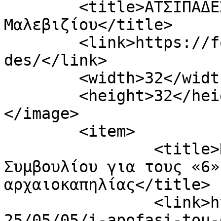
	<title>ΑΤΣΙΠΑΔΕΣ Archives - Φωνή 
Μαλεβιζίου</title>

	<link>https://fonimaleviziou.gr/tag/atsipa
des/</link>

	<width>32</width>

	<height>32</height>

</image> 

	<item>

		<title>Η απόφαση του Δικαστικού 
Συμβουλίου για τους «6»
αρχαιοκαπηλίας</title>

		<link>https://fonimaleviziou.gr/20
25/05/05/i-apofasi-tou-