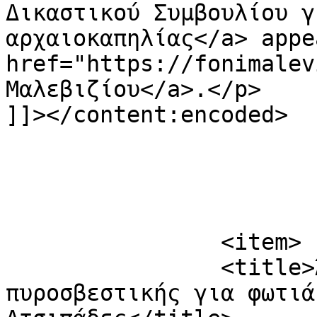
Δικαστικού Συμβουλίου γ
αρχαιοκαπηλίας</a> appe
href="https://fonimalev
Μαλεβιζίου</a>.</p>

]]></content:encoded>

			</item>
		<item>

		<title>Άμεση κινητοποίηση της 
πυροσβεστικής για φωτιά