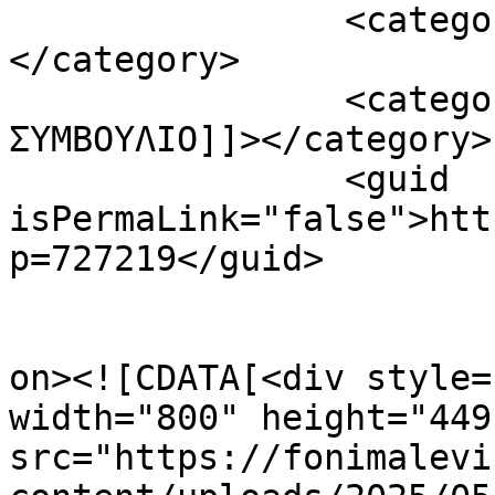
		<category><![CDATA[ΑΤΣΙΠΑΔΕΣ]]>
</category>

		<category><![CDATA[ΔΙΚΑΣΤΙΚΟ 
ΣΥΜΒΟΥΛΙΟ]]></category>

		<guid 
isPermaLink="false">htt
p=727219</guid>

					<de
on><![CDATA[<div style=
width="800" height="449"
src="https://fonimalevi