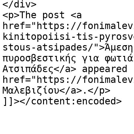
</div>

<p>The post <a 
href="https://fonimalev
kinitopoiisi-tis-pyrosv
stous-atsipades/">Άμεση
πυροσβεστικής για φωτιά
Ατσιπάδες</a> appeared 
href="https://fonimalev
Μαλεβιζίου</a>.</p>

]]></content:encoded>
