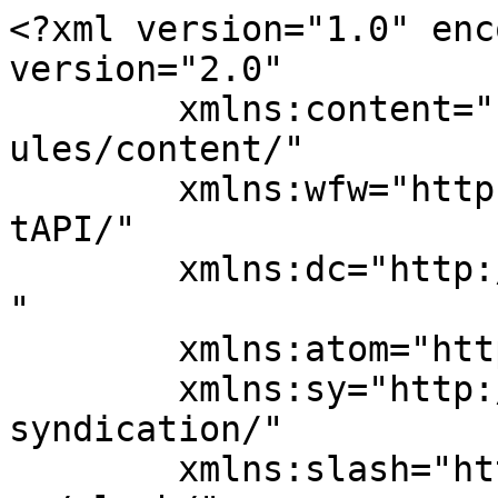
<?xml version="1.0" enc
version="2.0"

	xmlns:content="http://purl.org/rss/1.0/mod
ules/content/"

	xmlns:wfw="http://wellformedweb.org/Commen
tAPI/"

	xmlns:dc="http://purl.org/dc/elements/1.1/
"

	xmlns:atom="http://www.w3.org/2005/Atom"

	xmlns:sy="http://purl.org/rss/1.0/modules/
syndication/"

	xmlns:slash="http://purl.org/rss/1.0/modul