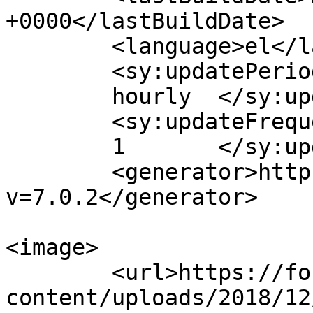
+0000</lastBuildDate>

	<language>el</language>

	<sy:updatePeriod>

	hourly	</sy:updatePeriod>

	<sy:updateFrequency>

	1	</sy:updateFrequency>

	<generator>https://wordpress.org/?
v=7.0.2</generator>

<image>

	<url>https://fonimaleviziou.gr/wp-
content/uploads/2018/12