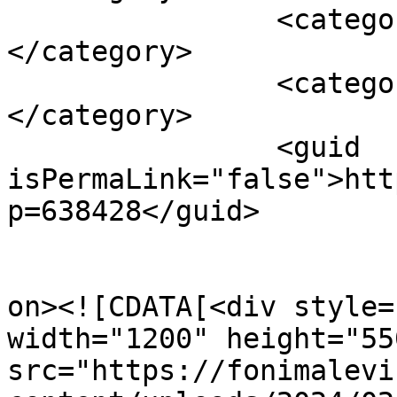
		<category><![CDATA[ΣΠΙΤΙ]]>
</category>

		<category><![CDATA[ΦΩΤΙΑ]]>
</category>

		<guid 
isPermaLink="false">htt
p=638428</guid>

					<de
on><![CDATA[<div style=
width="1200" height="550
src="https://fonimalevi