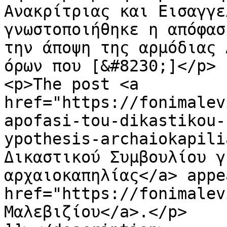
Ανακρίτριας και Εισαγγε
γνωστοποιήθηκε η απόφασ
την άποψη της αρμόδιας 
όρων που [&#8230;]</p>

<p>The post <a 
href="https://fonimalev
apofasi-tou-dikastikou-
ypothesis-archaiokapili
Δικαστικού Συμβουλίου γ
αρχαιοκαπηλίας</a> appe
href="https://fonimalev
Μαλεβιζίου</a>.</p>
