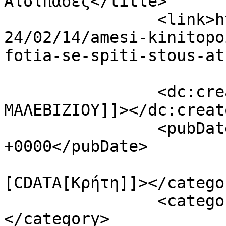
Ατσιπάδες</title>

		<link>https://fonimaleviziou.gr/20
24/02/14/amesi-kinitopo
fotia-se-spiti-stous-at
		<dc:creator><![CDATA[ΦΩΝΗ 
ΜΑΛΕΒΙΖΙΟΥ]]></dc:creato
		<pubDate>Wed, 14 Feb 2024 18:20:09 
+0000</pubDate>

				<catego
[CDATA[Κρήτη]]></categor
		<category><![CDATA[ΑΤΣΙΠΑΔΕΣ]]>
</category>
