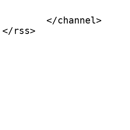
			</item>
	</channel>
