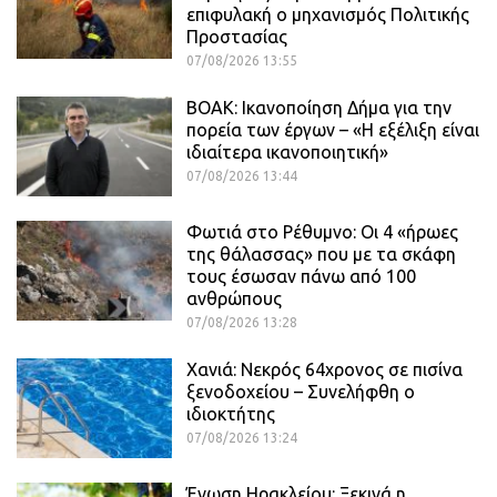
επιφυλακή ο μηχανισμός Πολιτικής
Προστασίας
07/08/2026 13:55
ΒΟΑΚ: Ικανοποίηση Δήμα για την
πορεία των έργων – «Η εξέλιξη είναι
ιδιαίτερα ικανοποιητική»
07/08/2026 13:44
Φωτιά στο Ρέθυμνο: Οι 4 «ήρωες
της θάλασσας» που με τα σκάφη
τους έσωσαν πάνω από 100
ανθρώπους
07/08/2026 13:28
Χανιά: Νεκρός 64χρονος σε πισίνα
ξενοδοχείου – Συνελήφθη ο
ιδιοκτήτης
07/08/2026 13:24
Ένωση Ηρακλείου: Ξεκινά η