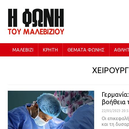
ΜΑΛΕΒΊΖΙ
ΚΡΉΤΗ
ΘΈΜΑΤΑ ΦΩΝΉΣ
ΑΘΛΗΤ
ΧΕΙΡΟΥΡΓ
Γερμανία
βοήθεια 
22/05/2023 20:5
Οι επικεφαλ
και τη δυσα