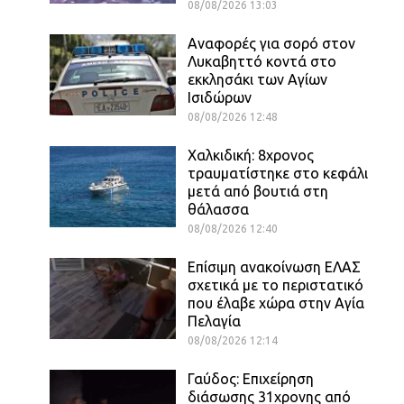
08/08/2026 13:03
Αναφορές για σορό στον
Λυκαβηττό κοντά στο
εκκλησάκι των Αγίων
Ισιδώρων
08/08/2026 12:48
Χαλκιδική: 8χρονος
τραυματίστηκε στο κεφάλι
μετά από βουτιά στη
θάλασσα
08/08/2026 12:40
Επίσιμη ανακοίνωση ΕΛΑΣ
σχετικά με το περιστατικό
που έλαβε χώρα στην Αγία
Πελαγία
08/08/2026 12:14
Γαύδος: Επιχείρηση
διάσωσης 31χρονης από