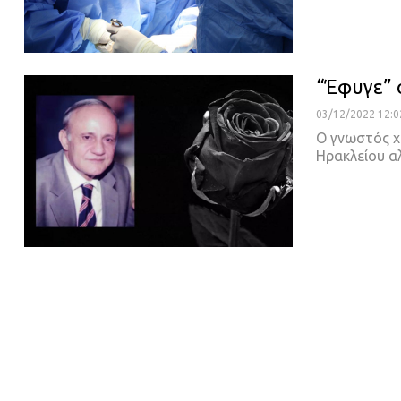
“Έφυγε” 
03/12/2022 12:0
Ο γνωστός χ
Ηρακλείου α