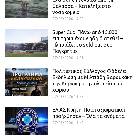
θάλασσα – Κατέληξε στο
νοσοκομείο
07/08/2026 19:08
Super Cup: Πάνω από 15.000
εισιτήρια έχουν ήδη διατεθεί –
Πλησιάζει το sold out στο
Παγκρήτιο
07/08/2026 19:03
Πολιτιστικός Σύλλογος Φόδελε:
Εκδήλωση με Μιλτιάδη Βαρουχάκη
την Κυριακή στην πλατεία του
χωριού
07/08/2026 18:58
ΕΛ.ΑΣ Κρήτη: Ποιοι αξιωματικοί
προήχθησαν – Όλα τα ονόματα
07/08/2026 18:48