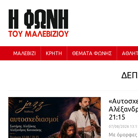
ΜΑΛΕΒΊΖΙ
ΚΡΉΤΗ
ΘΈΜΑΤΑ ΦΩΝΉΣ
ΑΘΛΗΤ
ΔΕ
«Αυτοσχε
Αλέξανδρ
21:15
07/08/2026 13:1
Με όμορφες μ