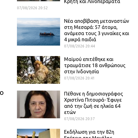
Κρήτη και Λινοπεράματα
07/08/2026 20:52
Νέα αποβίβαση μεταναστών
στη Μεσαρά: 57 άτομα,
ανάμεσα τους 3 γυναίκες και
4 μικρά παιδιά
07/08/2026 20:44
Μαϊμού επιτέθηκε και
τραυμάτισε 18 ανθρώπους
στην Ινδονησία
07/08/2026 20:41
ο
Πέθανε η δημοσιογράφος
Χριστίνα Πιτουρά- Έφυγε
από την ζωή σε ηλικία 64
ετών
07/08/2026 20:37
Εκδήλωση για την 82η
Επέτειο της Μεγάλης