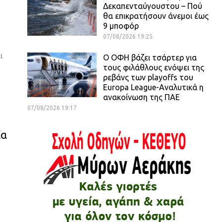
Δεκαπενταύγουστου – Πού
θα επικρατήσουν άνεμοι έως
9 μποφόρ
07/08/2026 19:25
ι
Ο ΟΦΗ βάζει τσάρτερ για
τους φιλάθλους ενόψει της
ρεβάνς των playoffs του
Europa League-Αναλυτικά η
ανακοίνωση της ΠΑΕ
07/08/2026 19:17
ία