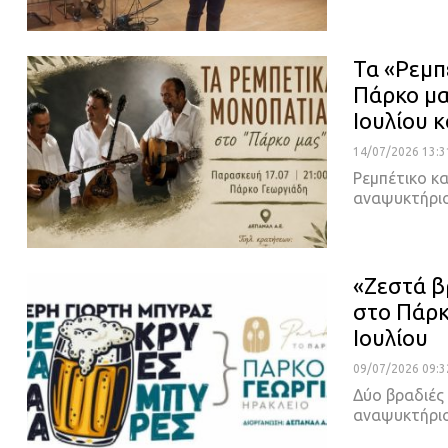
Τα «Ρεμπ
Πάρκο μα
Ιουλίου κ
14/07/2026 13:3
Ρεμπέτικο κ
αναψυκτήριο
«Ζεστά β
στο Πάρκ
Ιουλίου
09/07/2026 09:3
Δύο βραδιές
αναψυκτήριο