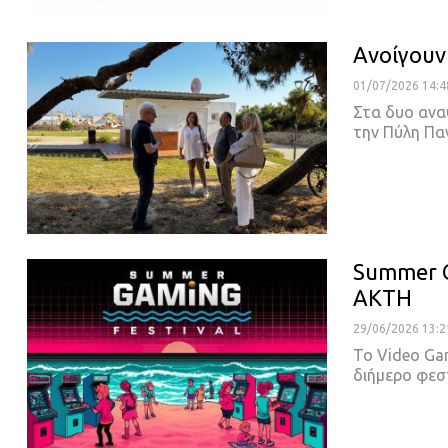
Ανοίγουν
01/07/2026 14:4
Στα δυο ανα
την Πύλη Π
Summer G
ΑΚΤΗ
29/06/2026 13:2
Το Video Ga
διήμερο φεσ