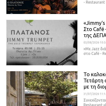
- Restauran
«Jimmy’s
Στο Café
της ΔΕΠΑ
03/08/2026 10:5
«Με Jazz διά
στο Café - 
Το καλοκ
Τετάρτη 
με τη δι
31/07/2026 11:1
Συνεχίζονται
Restaurant 