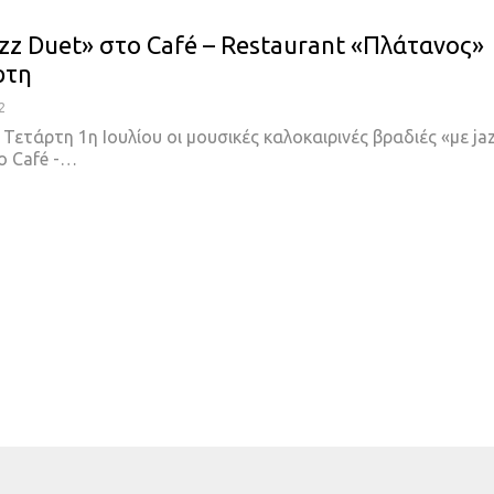
azz Duet» στο Café – Restaurant «Πλάτανος»
ρτη
2
 Τετάρτη 1η Ιουλίου οι μουσικές καλοκαιρινές βραδιές «με ja
ο Café -…