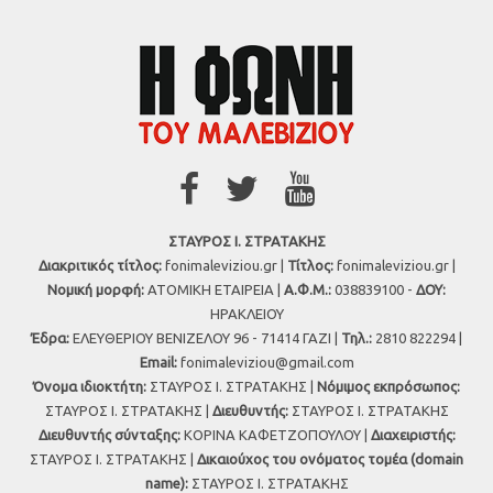
ΣΤΑΥΡΟΣ Ι. ΣΤΡΑΤΑΚΗΣ
Διακριτικός τίτλος:
fonimaleviziou.gr |
Τίτλος:
fonimaleviziou.gr |
Νομική μορφή:
ΑΤΟΜΙΚΗ ΕΤΑΙΡΕΙΑ |
Α.Φ.Μ.:
038839100 -
ΔΟΥ:
ΗΡΑΚΛΕΙΟΥ
Έδρα:
ΕΛΕΥΘΕΡΙΟΥ ΒΕΝΙΖΕΛΟΥ 96 - 71414 ΓΑΖΙ |
Τηλ.:
2810 822294 |
Εmail:
fonimaleviziou@gmail.com
Όνομα ιδιοκτήτη:
ΣΤΑΥΡΟΣ Ι. ΣΤΡΑΤΑΚΗΣ |
Νόμιμος εκπρόσωπος:
ΣΤΑΥΡΟΣ Ι. ΣΤΡΑΤΑΚΗΣ |
Διευθυντής:
ΣΤΑΥΡΟΣ Ι. ΣΤΡΑΤΑΚΗΣ
Διευθυντής σύνταξης:
ΚΟΡΙΝΑ ΚΑΦΕΤΖΟΠΟΥΛΟΥ |
Διαχειριστής:
ΣΤΑΥΡΟΣ Ι. ΣΤΡΑΤΑΚΗΣ |
Δικαιούχος του ονόματος τομέα (domain
name):
ΣΤΑΥΡΟΣ Ι. ΣΤΡΑΤΑΚΗΣ