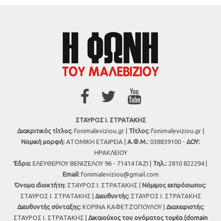
ΣΤΑΥΡΟΣ Ι. ΣΤΡΑΤΑΚΗΣ
Διακριτικός τίτλος:
fonimaleviziou.gr |
Τίτλος:
fonimaleviziou.gr |
Νομική μορφή:
ΑΤΟΜΙΚΗ ΕΤΑΙΡΕΙΑ |
Α.Φ.Μ.:
038839100 -
ΔΟΥ:
ΗΡΑΚΛΕΙΟΥ
Έδρα:
ΕΛΕΥΘΕΡΙΟΥ ΒΕΝΙΖΕΛΟΥ 96 - 71414 ΓΑΖΙ |
Τηλ.:
2810 822294 |
Εmail:
fonimaleviziou@gmail.com
Όνομα ιδιοκτήτη:
ΣΤΑΥΡΟΣ Ι. ΣΤΡΑΤΑΚΗΣ |
Νόμιμος εκπρόσωπος:
ΣΤΑΥΡΟΣ Ι. ΣΤΡΑΤΑΚΗΣ |
Διευθυντής:
ΣΤΑΥΡΟΣ Ι. ΣΤΡΑΤΑΚΗΣ
Διευθυντής σύνταξης:
ΚΟΡΙΝΑ ΚΑΦΕΤΖΟΠΟΥΛΟΥ |
Διαχειριστής:
ΣΤΑΥΡΟΣ Ι. ΣΤΡΑΤΑΚΗΣ |
Δικαιούχος του ονόματος τομέα (domain