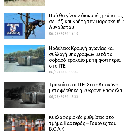
Πού θα γίνουν διακοπές ρεύματος
σε Γάζι και Κρήτη την Παρασκευή 7
Αυγούστου
06/08/2026 19:10
Ηράκλειο: Κραυγή αγωνίας και
συλλογή υπογραφών μετά το
σοβαρό τροχαίο με τη φοιτήτρια
στο ΙΤΕ
06/08/2026 19:06
Τροχαίο στο ΙΤΕ: Στο «Αττικόν»
μεταφέρθηκε η 20χρονη Ραφαέλα
06/08/2026 18:33
Κυκλοφοριακές ρυθμίσεις στο
τμήμα Καρτερός – Γούρνες του
Β.Ο.Α.Κ.