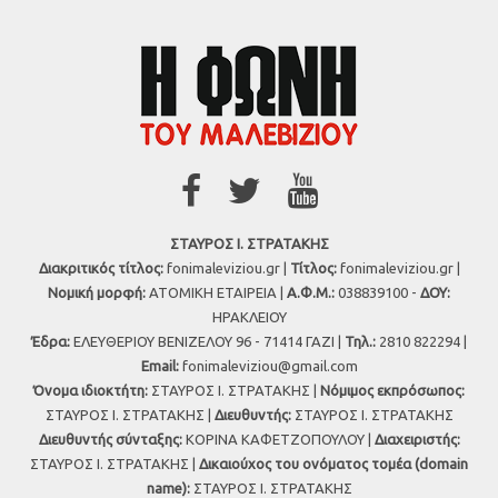
ΣΤΑΥΡΟΣ Ι. ΣΤΡΑΤΑΚΗΣ
Διακριτικός τίτλος:
fonimaleviziou.gr |
Τίτλος:
fonimaleviziou.gr |
Νομική μορφή:
ΑΤΟΜΙΚΗ ΕΤΑΙΡΕΙΑ |
Α.Φ.Μ.:
038839100 -
ΔΟΥ:
ΗΡΑΚΛΕΙΟΥ
Έδρα:
ΕΛΕΥΘΕΡΙΟΥ ΒΕΝΙΖΕΛΟΥ 96 - 71414 ΓΑΖΙ |
Τηλ.:
2810 822294 |
Εmail:
fonimaleviziou@gmail.com
Όνομα ιδιοκτήτη:
ΣΤΑΥΡΟΣ Ι. ΣΤΡΑΤΑΚΗΣ |
Νόμιμος εκπρόσωπος:
ΣΤΑΥΡΟΣ Ι. ΣΤΡΑΤΑΚΗΣ |
Διευθυντής:
ΣΤΑΥΡΟΣ Ι. ΣΤΡΑΤΑΚΗΣ
Διευθυντής σύνταξης:
ΚΟΡΙΝΑ ΚΑΦΕΤΖΟΠΟΥΛΟΥ |
Διαχειριστής:
ΣΤΑΥΡΟΣ Ι. ΣΤΡΑΤΑΚΗΣ |
Δικαιούχος του ονόματος τομέα (domain
name):
ΣΤΑΥΡΟΣ Ι. ΣΤΡΑΤΑΚΗΣ