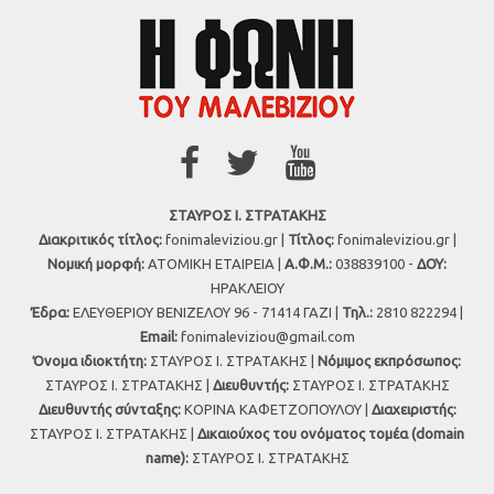
ΣΤΑΥΡΟΣ Ι. ΣΤΡΑΤΑΚΗΣ
Διακριτικός τίτλος:
fonimaleviziou.gr |
Τίτλος:
fonimaleviziou.gr |
Νομική μορφή:
ΑΤΟΜΙΚΗ ΕΤΑΙΡΕΙΑ |
Α.Φ.Μ.:
038839100 -
ΔΟΥ:
ΗΡΑΚΛΕΙΟΥ
Έδρα:
ΕΛΕΥΘΕΡΙΟΥ ΒΕΝΙΖΕΛΟΥ 96 - 71414 ΓΑΖΙ |
Τηλ.:
2810 822294 |
Εmail:
fonimaleviziou@gmail.com
Όνομα ιδιοκτήτη:
ΣΤΑΥΡΟΣ Ι. ΣΤΡΑΤΑΚΗΣ |
Νόμιμος εκπρόσωπος:
ΣΤΑΥΡΟΣ Ι. ΣΤΡΑΤΑΚΗΣ |
Διευθυντής:
ΣΤΑΥΡΟΣ Ι. ΣΤΡΑΤΑΚΗΣ
Διευθυντής σύνταξης:
ΚΟΡΙΝΑ ΚΑΦΕΤΖΟΠΟΥΛΟΥ |
Διαχειριστής:
ΣΤΑΥΡΟΣ Ι. ΣΤΡΑΤΑΚΗΣ |
Δικαιούχος του ονόματος τομέα (domain
name):
ΣΤΑΥΡΟΣ Ι. ΣΤΡΑΤΑΚΗΣ