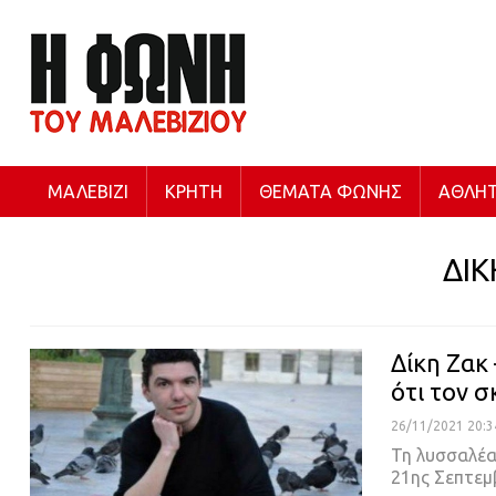
ΜΑΛΕΒΊΖΙ
ΚΡΉΤΗ
ΘΈΜΑΤΑ ΦΩΝΉΣ
ΑΘΛΗΤ
ΔΙΚ
Δίκη Ζακ
ότι τον 
26/11/2021 20:3
Τη λυσσαλέα
21ης Σεπτεμ