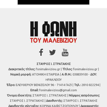
ΣΤΑΥΡΟΣ Ι. ΣΤΡΑΤΑΚΗΣ
Διακριτικός τίτλος:
fonimaleviziou.gr |
Τίτλος:
fonimaleviziou.gr |
Νομική μορφή:
ΑΤΟΜΙΚΗ ΕΤΑΙΡΕΙΑ |
Α.Φ.Μ.:
038839100 -
ΔΟΥ:
ΗΡΑΚΛΕΙΟΥ
Έδρα:
ΕΛΕΥΘΕΡΙΟΥ ΒΕΝΙΖΕΛΟΥ 96 - 71414 ΓΑΖΙ |
Τηλ.:
2810 822294 |
Εmail:
fonimaleviziou@gmail.com
Όνομα ιδιοκτήτη:
ΣΤΑΥΡΟΣ Ι. ΣΤΡΑΤΑΚΗΣ |
Νόμιμος εκπρόσωπος:
ΣΤΑΥΡΟΣ Ι. ΣΤΡΑΤΑΚΗΣ |
Διευθυντής:
ΣΤΑΥΡΟΣ Ι. ΣΤΡΑΤΑΚΗΣ
Διευθυντής σύνταξης:
ΚΟΡΙΝΑ ΚΑΦΕΤΖΟΠΟΥΛΟΥ |
Διαχειριστής: