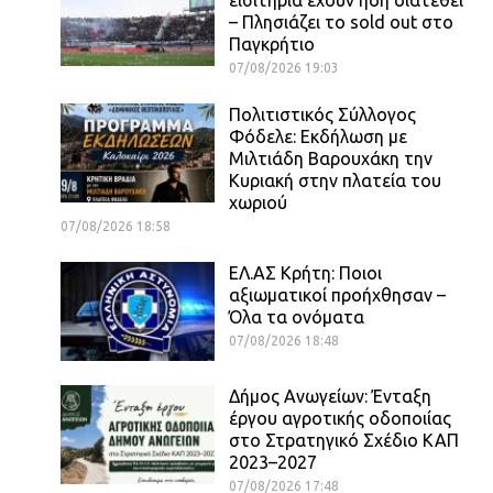
– Πλησιάζει το sold out στο
Παγκρήτιο
07/08/2026 19:03
Πολιτιστικός Σύλλογος
Φόδελε: Εκδήλωση με
Μιλτιάδη Βαρουχάκη την
Κυριακή στην πλατεία του
χωριού
07/08/2026 18:58
ΕΛ.ΑΣ Κρήτη: Ποιοι
αξιωματικοί προήχθησαν –
Όλα τα ονόματα
07/08/2026 18:48
Δήμος Ανωγείων: Ένταξη
έργου αγροτικής οδοποιίας
στο Στρατηγικό Σχέδιο ΚΑΠ
2023–2027
07/08/2026 17:48