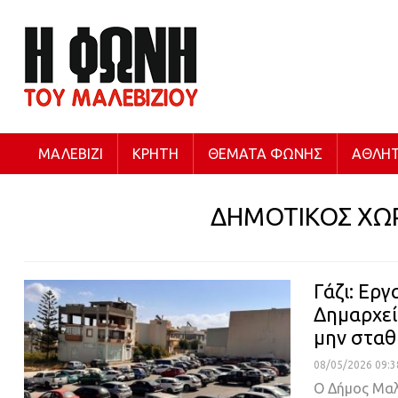
ΜΑΛΕΒΊΖΙ
ΚΡΉΤΗ
ΘΈΜΑΤΑ ΦΩΝΉΣ
ΑΘΛΗΤ
ΔΗΜΟΤΙΚΟΣ ΧΩ
Γάζι: Εργ
Δημαρχεί
μην σταθ
08/05/2026 09:3
Ο Δήμος Μαλ