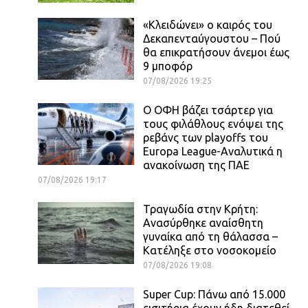
«Κλειδώνει» ο καιρός του
Δεκαπενταύγουστου – Πού
θα επικρατήσουν άνεμοι έως
9 μποφόρ
07/08/2026 19:25
Ο ΟΦΗ βάζει τσάρτερ για
τους φιλάθλους ενόψει της
ρεβάνς των playoffs του
Europa League-Αναλυτικά η
ανακοίνωση της ΠΑΕ
07/08/2026 19:17
Τραγωδία στην Κρήτη:
Ανασύρθηκε αναίσθητη
γυναίκα από τη θάλασσα –
Κατέληξε στο νοσοκομείο
07/08/2026 19:08
Super Cup: Πάνω από 15.000
εισιτήρια έχουν ήδη διατεθεί