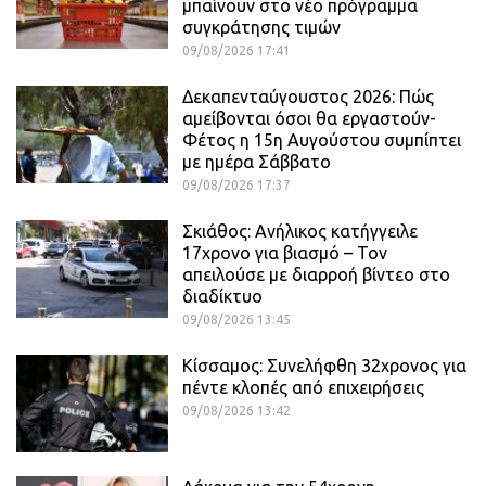
μπαίνουν στο νέο πρόγραμμα
συγκράτησης τιμών
09/08/2026 17:41
Δεκαπενταύγουστος 2026: Πώς
αμείβονται όσοι θα εργαστούν-
Φέτος η 15η Αυγούστου συμπίπτει
με ημέρα Σάββατο
09/08/2026 17:37
Σκιάθος: Ανήλικος κατήγγειλε
17χρονο για βιασμό – Τον
απειλούσε με διαρροή βίντεο στο
διαδίκτυο
09/08/2026 13:45
Κίσσαμος: Συνελήφθη 32χρονος για
πέντε κλοπές από επιχειρήσεις
09/08/2026 13:42