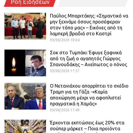
Ροή Ειδήσεων
Παύλος Μπαριτάκης: «Σημαντικό να
μην ξεχνάμε όσους προσέφεραν
στον τόπο μας» – Εικόνες από τη
λαμπερή βραδιά στο Καστρί
09/08/2026 18:04
Σοκ στο Τυμπάκι: Έφυγε ξαφνικά
από τη ζωή ο αγαπητός Γιώργος
Σπανουδάκης – Ανείπωτος ο πόνος
09/08/2026 17:57
Ο Νετανιάχου απορρίπτει το σχέδιο
Τραμπ για τη Γάζα -«Καμία
αποχώρηση μέχρι να αφοπλιστεί
πραγματικά η Χαμάς»
09/08/2026 17:49
Έρχονται εκπτώσεις έως 20% στα
σούπερ μάρκετ – Ποια προϊόντα