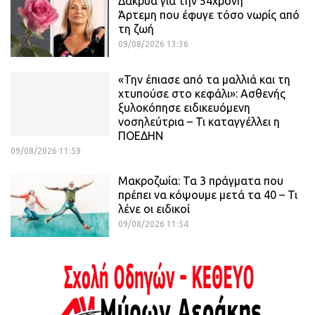
Δάκρυα για την 54χρονη
Άρτεμη που έφυγε τόσο νωρίς από
τη ζωή
09/08/2026 13:36
«Την έπιασε από τα μαλλιά και τη
χτυπούσε στο κεφάλι»: Ασθενής
ξυλοκόπησε ειδικευόμενη
νοσηλεύτρια – Τι καταγγέλλει η
ΠΟΕΔΗΝ
09/08/2026 11:59
Μακροζωία: Τα 3 πράγματα που
πρέπει να κόψουμε μετά τα 40 – Τι
λένε οι ειδικοί
09/08/2026 11:54