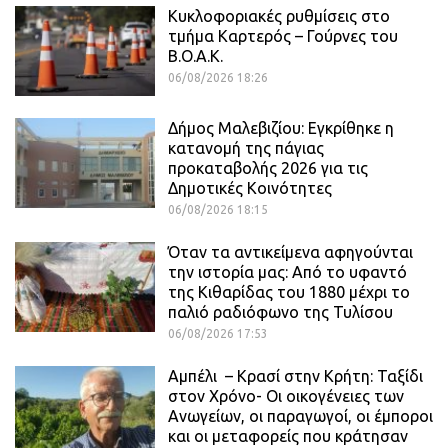
Κυκλοφοριακές ρυθμίσεις στο
τμήμα Καρτερός – Γούρνες του
Β.Ο.Α.Κ.
06/08/2026 18:26
Δήμος Μαλεβιζίου: Εγκρίθηκε η
κατανομή της πάγιας
προκαταβολής 2026 για τις
Δημοτικές Κοινότητες
06/08/2026 18:15
Όταν τα αντικείμενα αφηγούνται
την ιστορία μας: Από το υφαντό
της Κιθαρίδας του 1880 μέχρι το
παλιό ραδιόφωνο της Τυλίσου
06/08/2026 17:53
Αμπέλι – Κρασί στην Κρήτη: Ταξίδι
στον Χρόνο- Οι οικογένειες των
Ανωγείων, οι παραγωγοί, οι έμποροι
και οι μεταφορείς που κράτησαν