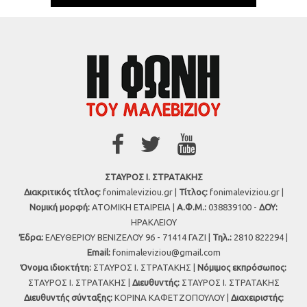
ΣΤΑΥΡΟΣ Ι. ΣΤΡΑΤΑΚΗΣ
Διακριτικός τίτλος:
fonimaleviziou.gr |
Τίτλος:
fonimaleviziou.gr |
Νομική μορφή:
ΑΤΟΜΙΚΗ ΕΤΑΙΡΕΙΑ |
Α.Φ.Μ.:
038839100 -
ΔΟΥ:
ΗΡΑΚΛΕΙΟΥ
Έδρα:
ΕΛΕΥΘΕΡΙΟΥ ΒΕΝΙΖΕΛΟΥ 96 - 71414 ΓΑΖΙ |
Τηλ.:
2810 822294 |
Εmail:
fonimaleviziou@gmail.com
Όνομα ιδιοκτήτη:
ΣΤΑΥΡΟΣ Ι. ΣΤΡΑΤΑΚΗΣ |
Νόμιμος εκπρόσωπος:
ΣΤΑΥΡΟΣ Ι. ΣΤΡΑΤΑΚΗΣ |
Διευθυντής:
ΣΤΑΥΡΟΣ Ι. ΣΤΡΑΤΑΚΗΣ
Διευθυντής σύνταξης:
ΚΟΡΙΝΑ ΚΑΦΕΤΖΟΠΟΥΛΟΥ |
Διαχειριστής: