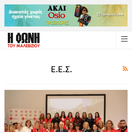
Ε.Ε.Σ.