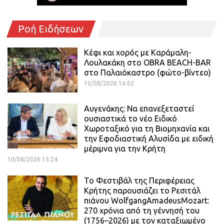
Ροή Ειδήσεων
Κέφι και χορός με Καράμαλη-
Λουλακάκη στο OBRA BEACH-BAR
στο Παλαιόκαστρο (φώτο-βίντεο)
10/08/2026 16:02
Αυγενάκης: Να επανεξεταστεί
ουσιαστικά το νέο Ειδικό
Χωροταξικό για τη Βιομηχανία και
την Εφοδιαστική Αλυσίδα με ειδική
μέριμνα για την Κρήτη
10/08/2026 15:24
Το Φεστιβάλ της Περιφέρειας
Κρήτης παρουσιάζει το Ρεσιτάλ
πιάνου WolfgangAmadeusMozart:
270 χρόνια από τη γέννησή του
(1756–2026) με τον καταξιωμένο