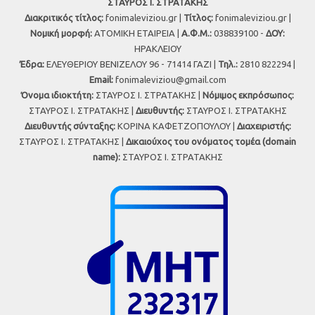
ΣΤΑΥΡΟΣ Ι. ΣΤΡΑΤΑΚΗΣ
Διακριτικός τίτλος:
fonimaleviziou.gr |
Τίτλος:
fonimaleviziou.gr |
Νομική μορφή:
ΑΤΟΜΙΚΗ ΕΤΑΙΡΕΙΑ |
Α.Φ.Μ.:
038839100 -
ΔΟΥ:
ΗΡΑΚΛΕΙΟΥ
Έδρα:
ΕΛΕΥΘΕΡΙΟΥ ΒΕΝΙΖΕΛΟΥ 96 - 71414 ΓΑΖΙ |
Τηλ.:
2810 822294 |
Εmail:
fonimaleviziou@gmail.com
Όνομα ιδιοκτήτη:
ΣΤΑΥΡΟΣ Ι. ΣΤΡΑΤΑΚΗΣ |
Νόμιμος εκπρόσωπος:
ΣΤΑΥΡΟΣ Ι. ΣΤΡΑΤΑΚΗΣ |
Διευθυντής:
ΣΤΑΥΡΟΣ Ι. ΣΤΡΑΤΑΚΗΣ
Διευθυντής σύνταξης:
ΚΟΡΙΝΑ ΚΑΦΕΤΖΟΠΟΥΛΟΥ |
Διαχειριστής:
ΣΤΑΥΡΟΣ Ι. ΣΤΡΑΤΑΚΗΣ |
Δικαιούχος του ονόματος τομέα (domain
name):
ΣΤΑΥΡΟΣ Ι. ΣΤΡΑΤΑΚΗΣ