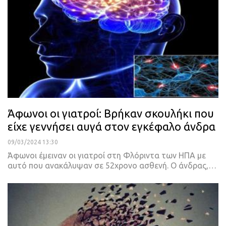
Άφωνοι οι γιατροί: Βρήκαν σκουλήκι που
είχε γεννήσει αυγά στον εγκέφαλο άνδρα
09/03/2024 13:30
Άφωνοι έμειναν οι γιατροί στη Φλόριντα των ΗΠΑ με
αυτό που ανακάλυψαν σε 52χρονο ασθενή. Ο άνδρας,…